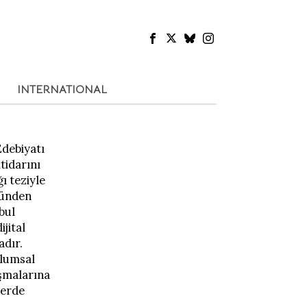
INTERNATIONAL
Edebiyatı
tidarını
ı teziyle
münden
bul
jital
adır.
plumsal
ışmalarına
lerde