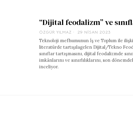
“Dijital feodalizm” ve sınıf
ÖZGÜR YILMAZ
29 NISAN 2023
Teknoloji mefhumunun İş ve Toplum ile ilişk
literatürde tartışılagelen Dijital/Tekno Feo
sınıflar tartışmasını, dijital feodalizmde sın
imkânlarını ve sınırlılıklarını, son dönemde
inceliyor.