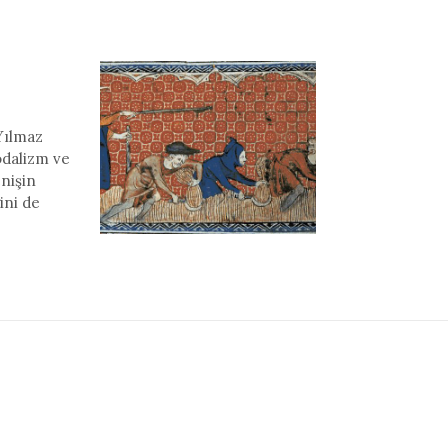
Yılmaz
odalizm ve
enişin
ini de