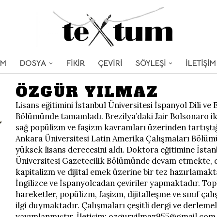
UM
DOSYA
FİKİR
ÇEVİRİ
SÖYLEŞİ
İLETİŞİM
ÖZGÜR YILMAZ
Lisans eğitimini İstanbul Üniversitesi İspanyol Dili ve 
Bölümünde tamamladı. Brezilya’daki Jair Bolsonaro ik
sağ popülizm ve faşizm kavramları üzerinden tartıştığ
Ankara Üniversitesi Latin Amerika Çalışmaları Bölü
yüksek lisans derecesini aldı. Doktora eğitimine İstan
Üniversitesi Gazetecilik Bölümünde devam etmekte, di
kapitalizm ve dijital emek üzerine bir tez hazırlamakt
İngilizce ve İspanyolcadan çeviriler yapmaktadır. To
hareketler, popülizm, faşizm, dijitalleşme ve sınıf çal
ilgi duymaktadır. Çalışmaları çeşitli dergi ve derleme
yayımlanmıştır. İletişim: ozguryilmaz955@gmail.com