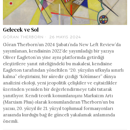
Gelecek ve Sol
GÖRAN THERBORN
26 MAYIS 2024
Göran Therborn’un 2024 Şubatı’nda New Left Review’da
yayımlanan, kendisinin 2022’de yayımladığı bir yazıya
Oliver Eagleton’ın yine aynı platformda getirdiği
eleştirilere yanıt niteliğindeki bu makalesi, kendisine
Eagleton tarafından yöneltilen “20. yüzyılın ufkuyla sınırlı
kalma” eleştirisini, bir süredir çizdiği “kötümser” dünya
analizini ekoloji, yeni jeopolitik çelişkiler ve eşitsizlikler
üzerinden yeniden bir değerlendirmeye tabi tutarak
yanıtlıyor. Kendi teorik konumlanışını Marksizm Artı
(Marxism Plus) olarak konumlandıran Therborn’un bu
yazısı, 20. yüzyıl ile 21. yüzyıl toplumsal formasyonları
arasında kurduğu bağ ile günceli yakalamak anlamında
önemli.