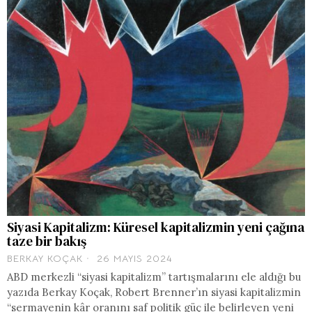
Siyasi Kapitalizm: Küresel kapitalizmin yeni çağına
taze bir bakış
BERKAY KOÇAK
26 MAYIS 2024
ABD merkezli “siyasi kapitalizm” tartışmalarını ele aldığı bu
yazıda Berkay Koçak, Robert Brenner’ın siyasi kapitalizmin
“sermayenin kâr oranını saf politik güç ile belirleyen yeni