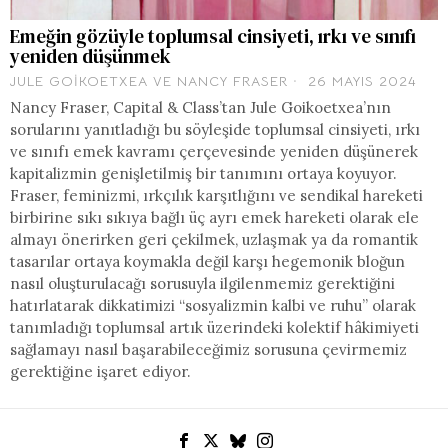
Emeğin gözüyle toplumsal cinsiyeti, ırkı ve sınıfı
yeniden düşünmek
JULE GOIKOETXEA
VE
NANCY FRASER
26 MAYIS 2024
Nancy Fraser, Capital & Class’tan Jule Goikoetxea’nın
sorularını yanıtladığı bu söyleşide toplumsal cinsiyeti, ırkı
ve sınıfı emek kavramı çerçevesinde yeniden düşünerek
kapitalizmin genişletilmiş bir tanımını ortaya koyuyor.
Fraser, feminizmi, ırkçılık karşıtlığını ve sendikal hareketi
birbirine sıkı sıkıya bağlı üç ayrı emek hareketi olarak ele
almayı önerirken geri çekilmek, uzlaşmak ya da romantik
tasarılar ortaya koymakla değil karşı hegemonik bloğun
nasıl oluşturulacağı sorusuyla ilgilenmemiz gerektiğini
hatırlatarak dikkatimizi “sosyalizmin kalbi ve ruhu” olarak
tanımladığı toplumsal artık üzerindeki kolektif hâkimiyeti
sağlamayı nasıl başarabileceğimiz sorusuna çevirmemiz
gerektiğine işaret ediyor.