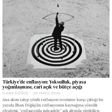
Türkiye’de enflasyon: Yoksulluk, piyasa
yoğunlaşması, cari açık ve bütçe açığı
İLHAN DÖĞÜŞ
26 MAYIS 2024
Ana akım talep yönlü enflasyon teorisine karşı çıktığı bu
yazıda İlhan Döğüş’ün enflasyonun kaynağına yönelik
eleştirisi, “enflasyonla mücadele” adı altında yürütülen