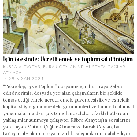
İş’in ötesinde: Ücretli emek ve toplumsal dönüşüm
KÜBRA ALTAYTAŞ
,
BURAK CEYLAN
VE
MUSTAFA ÇAĞLAR
ATMACA
29 NISAN 2023
“Teknoloji, İş ve Toplum” dosyamız için bir araya gelen
editörlerimiz, dosyada yer alan çalışmaların bir şekilde
temas ettiği emek, ücretli emek, güvencesizlik ve esneklik,
kapitalist işin günümüzdeki görünümleri ve bunun toplumsal
yansımalarına dair çok temel meselelere farklı hatlardan
yaklaşımlar sunmaya çalışıyor. Kübra Altaytaş’ın sorularını
yanıtlayan Mutafa Çağlar Atmaca ve Burak Ceylan, bu
tartışma ile okuru dosya hazırlık çalışmalarına dâhil ediyor,