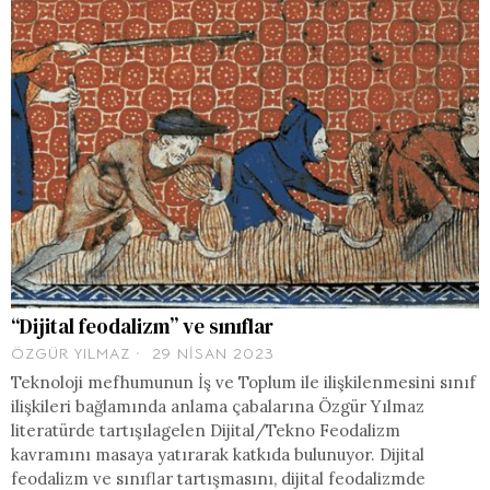
“Dijital feodalizm” ve sınıflar
ÖZGÜR YILMAZ
29 NISAN 2023
Teknoloji mefhumunun İş ve Toplum ile ilişkilenmesini sınıf
ilişkileri bağlamında anlama çabalarına Özgür Yılmaz
literatürde tartışılagelen Dijital/Tekno Feodalizm
kavramını masaya yatırarak katkıda bulunuyor. Dijital
feodalizm ve sınıflar tartışmasını, dijital feodalizmde