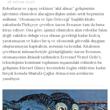
29 NISAN 2023
Robotların ve yapay zekânın “akıl almaz” gelişiminin
işlerimizi elimizden alacağına ilişkin anlatı artık hepimizin
mâlumu. “Otomasyon ve İşin Geleceği” başlıklı kitabı
yakınlarda Türkçeye çevrilen Aaron Benanav tam da buna
itiraz ediyor: Ona göre, işimizi elimizden alan robotlar falan
değil; eskiden olduğu veya olması gerektiği kadar hızlı iş
yaratamayan ve kalıcı bir iş ve ekonomik güvenlik duygusu
oluşturamayan kapitalizm, sorunun ta kendisi. Kitabının
çevrilmesi münasebetiyle görüştüğümüz Aaron Benanav,
otomasyonun iktisadi tarihinden Evrensel Temel Gelir’e,
teknolojinin komünist toplumun inşasındaki rolünden bu
gelişimin Küresel Güney üzerindeki özgün etkilerine kadar
birçok konuda Mustafa Çağlar Atmaca’nın sorularını
yanıtlıyor.