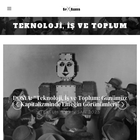
TEKNOLOJI, İŞ VE TOPLUM
DOSYA: “Teknoloji, İş ve Toplum: Günümüz
Kapitalizminde Emeğin Görünümleri”
TEXTUM
29 NISAN 2023