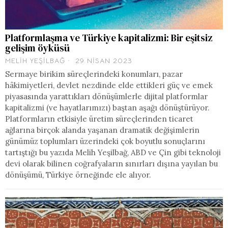
Platformlaşma ve Türkiye kapitalizmi: Bir eşitsiz
gelişim öyküsü
MELIH YEŞILBAĞ
29 NISAN 2023
Sermaye birikim süreçlerindeki konumları, pazar
hâkimiyetleri, devlet nezdinde elde ettikleri güç ve emek
piyasasında yarattıkları dönüşümlerle dijital platformlar
kapitalizmi (ve hayatlarımızı) baştan aşağı dönüştürüyor.
Platformların etkisiyle üretim süreçlerinden ticaret
ağlarına birçok alanda yaşanan dramatik değişimlerin
günümüz toplumları üzerindeki çok boyutlu sonuçlarını
tartıştığı bu yazıda Melih Yeşilbağ, ABD ve Çin gibi teknoloji
devi olarak bilinen coğrafyaların sınırları dışına yayılan bu
dönüşümü, Türkiye örneğinde ele alıyor.