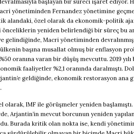
devralmasıyla başlayan bir süreci işaret ediyor.
acri yönetiminden Fernandez yönetimine geçmes
tik alandaki, özel olarak da ekonomik-politik aj
i önceliklerin yeniden belirlendiği bir süreç bu 
ye gelindiğinde, Macri yönetiminden devralınmış
ülkenin başına musallat olmuş bir enflasyon pro
%50 oranına varan bir düşüş mevcuttu. 2019 yılı
onomik faaliyetler %2,1 oranında daralmıştı. Dola
jantin’e geldiğinde, ekonomik restorasyon ana
.
l olarak, IMF ile görüşmeler yeniden başlamıştı.
de, Arjantin’in mevcut borcunun yeniden yapılan
du. Burada kritik olan nokta ise, kendi yönetim
ca sürdürülebilir olmayan bir biçimde Macri hü