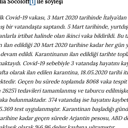
ia Socoloff
[1]
ile söyleşi
ilk Covid-19 vakası, 3 Mart 2020 tarihinde İtalya’dan
ş bir vatandaşta saptandı. 5 Mart tarihinde, yurtdı
larla irtibat halinde olan ikinci vaka bildirildi. Bu t
 ilan edildiği 20 Mart 2020 tarihine kadar her gün 
 devam edildi. Karantinanın ilan edildiği tarihte to
ktaydı. Covid-19 sebebiyle 3 vatandaş hayatını kay
afta olarak ilan edilen karantina, 18.05.2020 tarihi it
tedir. Geçen bu sürede toplamda 8068 vaka tespit e
 2625’i tedavileri tamamlanmış ve taburcu edilmişk
aka bulunmaktadır. 374 vatandaş ise hayatını kaybet
5.369 test uygulanmıştır. Karantinan başladığı gün
tarihine kadar geçen sürede Arjantin pesosu, ABD do
aklaşık olarak %6,96 değer kaybına uğramıştır.