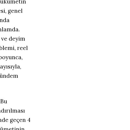
 Hükümetin
i, genel
anda
anlamda.
 ve deyim
blemi, reel
 boyunca,
yısıyla,
 gündem
 Bu
dırılması
inde geçen 4
kümetinin