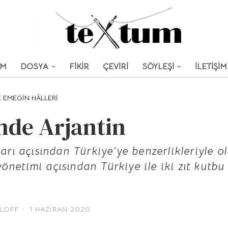
UM
DOSYA
FİKİR
ÇEVİRİ
SÖYLEŞİ
İLETİŞİM
 EMEGIN HÂLLERI
nde Arjantin
ları açısından Türkiye’ye benzerlikleriyle 
netimi açısından Türkiye ile iki zıt kutbu t
OLOFF
1 HAZIRAN 2020