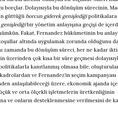
u borçlar. Dolayısıyla bu dönüşüm sürecinin, Ma
in güttüğü
borcun giderek genişlediği
politikalara
 genişlediği
bir yönetim anlayışına geçişi de içerd
ümkün. Fakat, Fernandez hükümetinin bu anlayı
oşullar altında uygulamak zorunda olduğunu d
nı zamanda bu dönüşüm süreci, her ne kadar ikt
nin üzerinden çok kısa bir süre geçmesi dolayısıy
olitikalarla kanıtlanmış olmasa bile, oluşturula
 kadrolardan ve Fernandez’in seçim kampanyası
den anlaşılabileceği üzere, ekonomik ajanda içe
üçük ve orta ölçekli işletmelerin üretkenliğinin
ına ve onların desteklenmesine verilmesini de k