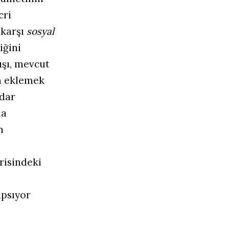
cri
 karşı
sosyal
iğini
şı, mevcut
a eklemek
idar
la
n
risindeki
apsıyor