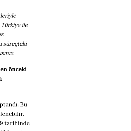
leriyle
Türkiye ile
ız
u süreçteki
sınız.
den önceki
a
aptandı. Bu
enebilir.
9 tarihinde