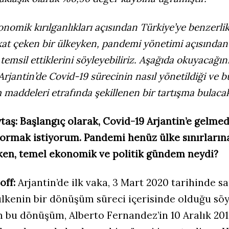
onomik kırılganlıkları açısından Türkiye’ye benzerlik
kat çeken bir ülkeyken, pandemi yönetimi açısından 
u temsil ettiklerini söyleyebiliriz. Aşağıda okuyacağın
Arjantin’de Covid-19 sürecinin nasıl yönetildiği ve b
maddeleri etrafında şekillenen bir tartışma bulacak
taş: Başlangıç olarak, Covid-19 Arjantin’e gelme
sormak istiyorum. Pandemi henüz ülke sınırların
en, temel ekonomik ve politik gündem neydi?
off:
Arjantin’de ilk vaka, 3 Mart 2020 tarihinde s
kenin bir dönüşüm süreci içerisinde olduğu söyl
 bu dönüşüm, Alberto Fernandez’in 10 Aralık 201