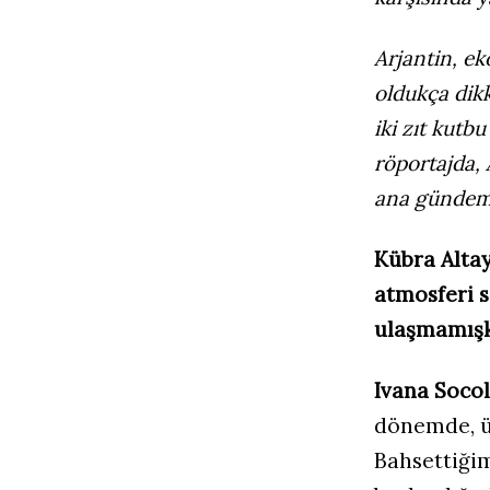
Arjantin, ek
oldukça dik
iki zıt kutb
röportajda, 
ana gündem 
Kübra Altay
atmosferi 
ulaşmamışk
Ivana Socol
dönemde, ül
Bahsettiğim