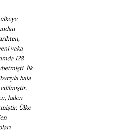
 ülkeye
şından
arihten,
yeni vaka
plamda 128
betmişti. İlk
ibarıyla hala
dilmiştir.
en, halen
miştir. Ülke
den
ları