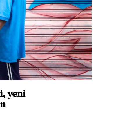
, yeni
in