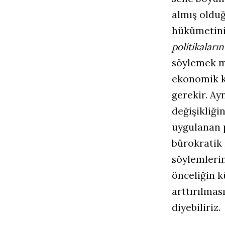
almış olduğ
hükümetin
politikaların
söylemek m
ekonomik k
gerekir. Ay
değişikliği
uygulanan p
bürokratik
söylemlerin
önceliğin k
arttırılmas
diyebiliriz.