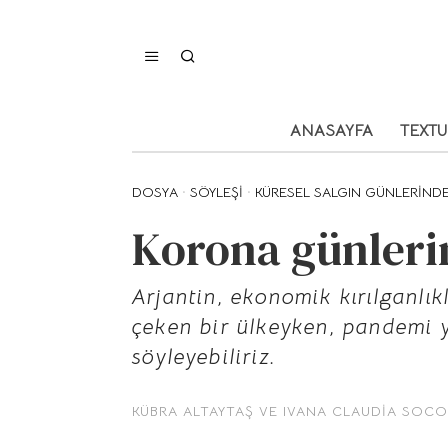
ANASAYFA
TEXT
DOSYA
·
SÖYLEŞI
·
KÜRESEL SALGIN GÜNLERINDE
Korona günleri
Arjantin, ekonomik kırılganlık
çeken bir ülkeyken, pandemi yö
söyleyebiliriz.
KÜBRA ALTAYTAŞ
VE
IVANA CLAUDIA SOC