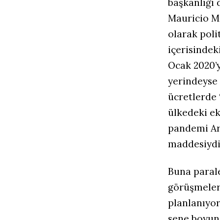
başkanlığı 
Mauricio M
olarak poli
içerisindek
Ocak 2020’
yerindeyse 
ücretlerde 
ülkedeki ek
pandemi Ar
maddesiydi
Buna parale
görüşmeler
planlanıyor
sene boyun