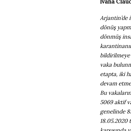
Ivana Claud
Arjantin’de 
dönüş yapmı
dönmüş insan
karantinanın
bildirilmeye
vaka bulunma
etapta, iki h
devam etmek
Bu vakaların
5069 aktif v
genelinde 8
18.05.2020 
karşısında y