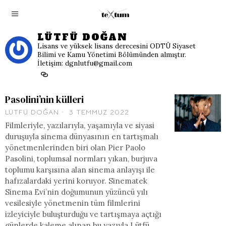
LÜTFÜ DOĞAN
Lisans ve yüksek lisans derecesini ODTÜ Siyaset
Bilimi ve Kamu Yönetimi Bölümünden almıştır.
İletişim: dgnlutfu@gmail.com
Pasolini’nin külleri
LÜTFÜ DOĞAN
3 TEMMUZ 2022
Filmleriyle, yazılarıyla, yaşamıyla ve siyasi
duruşuyla sinema dünyasının en tartışmalı
yönetmenlerinden biri olan Pier Paolo
Pasolini, toplumsal normları yıkan, burjuva
toplumu karşısına alan sinema anlayışı ile
hafızalardaki yerini koruyor. Sinematek
Sinema Evi’nin doğumunun yüzüncü yılı
vesilesiyle yönetmenin tüm filmlerini
izleyiciyle buluşturduğu ve tartışmaya açtığı
günlerde kaleme alınan bu yazıyla Lütfü