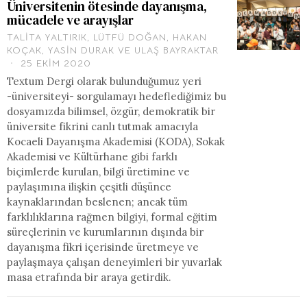
Üniversitenin ötesinde dayanışma,
mücadele ve arayışlar
TALITA YALTIRIK
,
LÜTFÜ DOĞAN
,
HAKAN
KOÇAK
,
YASIN DURAK
VE
ULAŞ BAYRAKTAR
25 EKIM 2020
Textum Dergi olarak bulunduğumuz yeri
-üniversiteyi- sorgulamayı hedeflediğimiz bu
dosyamızda bilimsel, özgür, demokratik bir
üniversite fikrini canlı tutmak amacıyla
Kocaeli Dayanışma Akademisi (KODA), Sokak
Akademisi ve Kültürhane gibi farklı
biçimlerde kurulan, bilgi üretimine ve
paylaşımına ilişkin çeşitli düşünce
kaynaklarından beslenen; ancak tüm
farklılıklarına rağmen bilgiyi, formal eğitim
süreçlerinin ve kurumlarının dışında bir
dayanışma fikri içerisinde üretmeye ve
paylaşmaya çalışan deneyimleri bir yuvarlak
masa etrafında bir araya getirdik.