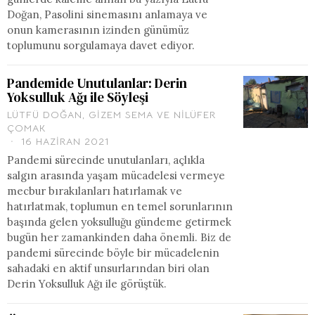
Doğan, Pasolini sinemasını anlamaya ve
onun kamerasının izinden günümüz
toplumunu sorgulamaya davet ediyor.
Pandemide Unutulanlar: Derin
Yoksulluk Ağı ile Söyleşi
LÜTFÜ DOĞAN
,
GIZEM SEMA
VE
NILÜFER
ÇOMAK
16 HAZIRAN 2021
Pandemi sürecinde unutulanları, açlıkla
salgın arasında yaşam mücadelesi vermeye
mecbur bırakılanları hatırlamak ve
hatırlatmak, toplumun en temel sorunlarının
başında gelen yoksulluğu gündeme getirmek
bugün her zamankinden daha önemli. Biz de
pandemi sürecinde böyle bir mücadelenin
sahadaki en aktif unsurlarından biri olan
Derin Yoksulluk Ağı ile görüştük.