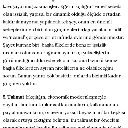
kavuşuyormuşcasına işler: Eğer ırkçılığın ‘temel’ sebebi
olan işsizlik, yapısal bir dinamik olduğu ölçüde ortadan
kaldırılamıyorsa yapılacak tek şey, onun en önemli
sebeplerinden biri olan göçmenleri ırkçı yasaların ‘adil’
ve ‘nesnel’ çerçeveleri etrafında evlerine göndermektir.
Şayet kurnaz biri, başka ülkelerde benzer işsizlik
oranları olmasına rağmen aynı ırkçı yükselişlerin
görülmediğini iddia edecek olursa, ona bizim ülkemizi
başka ülkelerden ayıran niteliklerin ne olabileceğini
sorun. Bunun yanıtı çok basittir: onlarda bizimki kadar
göçmen yoktur.
5. Talimat
Irkçılığın, ekonomik modernleşmeyle
zayıflatılan tüm toplumsal katmanların, kalkınmadan
pay alamayanların, örneğin ‘yoksul beyazların’ bir tepkisi
olarak ortaya çıktığını belirtin. Bu talimat bir öncekini
tamamlar niteliktedir. Bu talimata uyduğunuzda ırkçılık