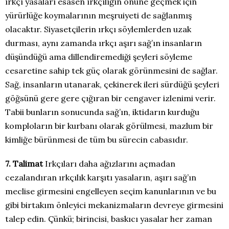
ırkçı yasaları esasen ırkçılığın önüne geçmek için
yürürlüğe koymalarının meşruiyeti de sağlanmış
olacaktır. Siyasetçilerin ırkçı söylemlerden uzak
durması, aynı zamanda ırkçı aşırı sağ’ın insanların
düşündüğü ama dillendiremediği şeyleri söyleme
cesaretine sahip tek güç olarak görünmesini de sağlar.
Sağ, insanların utanarak, çekinerek ileri sürdüğü şeyleri
göğsünü gere gere çığıran bir cengaver izlenimi verir.
Tabii bunların sonucunda sağ’ın, iktidarın kurduğu
komploların bir kurbanı olarak görülmesi, mazlum bir
kimliğe bürünmesi de tüm bu sürecin cabasıdır.
7. Talimat
Irkçıları daha ağızlarını açmadan
cezalandıran ırkçılık karşıtı yasaların, aşırı sağ’ın
meclise girmesini engelleyen seçim kanunlarının ve bu
gibi birtakım önleyici mekanizmaların devreye girmesini
talep edin. Çünkü; birincisi, baskıcı yasalar her zaman