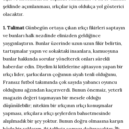
şeklinde açımlanması, ırkçılar için oldukça yol gösterici
olacaktır.
1. Talimat
Günbegün ortaya çıkan ırkçı fikirleri saptayın
ve bunları halk nezdinde elinizden geldiğince
yaygınlaştırın. Bunlar üzerinde uzun uzun fikir belirtin,
tartışmalar yapın ve sokaktaki insanlara, kamuoyuna
bunlar hakkında sorular yönelterek onları sürekli
haberdar edin. Diyelim ki kitlelerine ajitasyon yapan bir
ırkçı lider, şarkıcıların çoğunun siyah tenli olduğunu,
Fransız futbol takımında çok sayıda yabancı oyuncu
olduğunu ağzından kaçırıverdi. Bunun önemsiz, yeterli
magazin değeri taşımayan bir mesele olduğu
düşünülebilir; nitekim bir ırkçının ırkçı konuşmalar
yapması, ırkçılara ırkçı şeylerden bahsetmesinde
alışılmadık bir şey yoktur. Bunun doğru olmasına karşın
böyle bir yaklaşım, iki talihsiz sonucu doğuracaktır: İlk