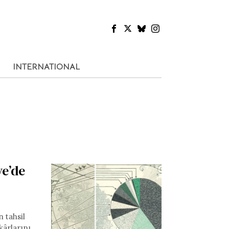
INTERNATIONAL
ye’de
n tahsil
kârlarını