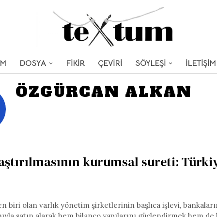
UM
DOSYA
FİKİR
ÇEVİRİ
SÖYLEŞİ
İLETİŞİM
ÖZGÜRCAN ALKAN
aştırılmasının kurumsal sureti: Türki
biri olan varlık yönetim şirketlerinin başlıca işlevi, bankaları
anıyla satın alarak hem bilanço yapılarını güçlendirmek hem de 