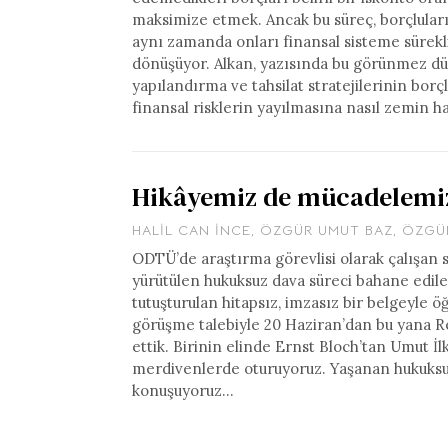
maksimize etmek. Ancak bu süreç, borçlular
aynı zamanda onları finansal sisteme sürek
dönüşüyor. Alkan, yazısında bu görünmez dü
yapılandırma ve tahsilat stratejilerinin borç
finansal risklerin yayılmasına nasıl zemin ha
Hikâyemiz de mücadelemiz
HALIL CAN İNCE
,
ÖZGÜR UMUT BAZ
,
ÖZGÜ
ODTÜ’de araştırma görevlisi olarak çalışan 
yürütülen hukuksuz dava süreci bahane edile
tutuşturulan hitapsız, imzasız bir belgeyle ö
görüşme talebiyle 20 Haziran’dan bu yana Re
ettik. Birinin elinde Ernst Bloch’tan Umut
merdivenlerde oturuyoruz. Yaşanan hukuksuz 
konuşuyoruz…