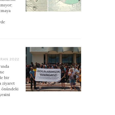
amıyor;
izmaya
yde
IRAN 2022
rında
ine
le bir
 ziyaret
ü önündeki
yesini