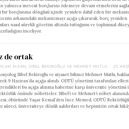
ın yalnızca mevcut borçlarını ödemeye devam etmelerini sağl
li bir borçlanma döngüsü içinde yeniden dahil eden bir mekan
zenin arkasındaki mekanizmayı açığa çıkararak, borç yeniden
luları nasıl sürekli gözetim altında tuttuğunu ve toplumsal düze
zırladığını inceliyor.
 de ortak
RCAN ALKAN
,
SIBEL BEKIROĞLU
VE
MEHMET MUTLU
25 HAZ
sosyolog Sibel Bekiroğlu ve siyaset bilimci Mehmet Mutlu, hakla
rek 9 Haziran’da açığa alındı. ODTÜ yönetimi tarafından eller
ğrendikleri bu açığa alınma haberine karşı üniversite yönetimi i
ktörlük önünde nöbetteler. Sibel’i ve Mehmet’i nöbet alanında
 İlkesi, öbüründe Yaşar Kemal’den İnce Memed, ODTÜ Rektörlüğ
süreci, üniversiteye dönük saldırıları ve hepimizin ortak hikâ