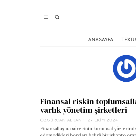
ANASAYFA
TEXT
Finansal riskin toplumsall
varlık yönetim şirketleri
ÖZGÜRCAN ALKAN
27 EKIM 2024
Finansallaşma sürecinin kurumsal yüzlerinden 
edemedikleri borçları belirli bir iskonto or