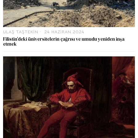
ULAŞ TAŞTEKIN
24 HAZIRAN 2024
Filistin’deki üniversitelerin çağrısı ve umudu yeniden inşa
etmek