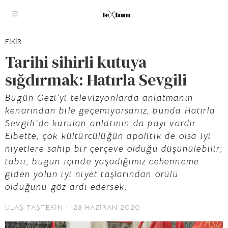
FIKIR
Tarihi sihirli kutuya
sığdırmak: Hatırla Sevgili
Bugün Gezi’yi televizyonlarda anlatmanın
kenarından bile geçemiyorsanız, bunda Hatırla
Sevgili’de kurulan anlatının da payı vardır.
Elbette, çok kültürcülüğün apolitik de olsa iyi
niyetlere sahip bir çerçeve olduğu düşünülebilir;
tabii, bugün içinde yaşadığımız cehenneme
giden yolun iyi niyet taşlarından örülü
olduğunu göz ardı edersek.
ULAŞ TAŞTEKIN
28 HAZIRAN 2020