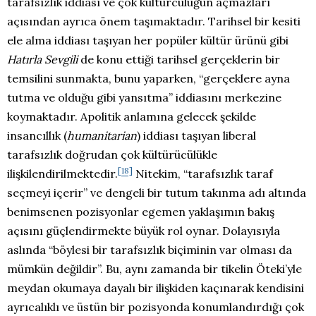
tarafsızlık iddiası ve çok kültürcülüğün açmazları
açısından ayrıca önem taşımaktadır. Tarihsel bir kesiti
ele alma iddiası taşıyan her popüler kültür ürünü gibi
Hatırla Sevgili
de konu ettiği tarihsel gerçeklerin bir
temsilini sunmakta, bunu yaparken, “gerçeklere ayna
tutma ve olduğu gibi yansıtma” iddiasını merkezine
koymaktadır. Apolitik anlamına gelecek şekilde
insancıllık (
humanitarian
) iddiası taşıyan liberal
tarafsızlık doğrudan çok kültürücülükle
[18]
ilişkilendirilmektedir
.
Nitekim, “tarafsızlık taraf
seçmeyi içerir” ve dengeli bir tutum takınma adı altında
benimsenen pozisyonlar egemen yaklaşımın bakış
açısını güçlendirmekte büyük rol oynar. Dolayısıyla
aslında “böylesi bir tarafsızlık biçiminin var olması da
mümkün değildir”. Bu, aynı zamanda bir tikelin Öteki’yle
meydan okumaya dayalı bir ilişkiden kaçınarak kendisini
ayrıcalıklı ve üstün bir pozisyonda konumlandırdığı çok