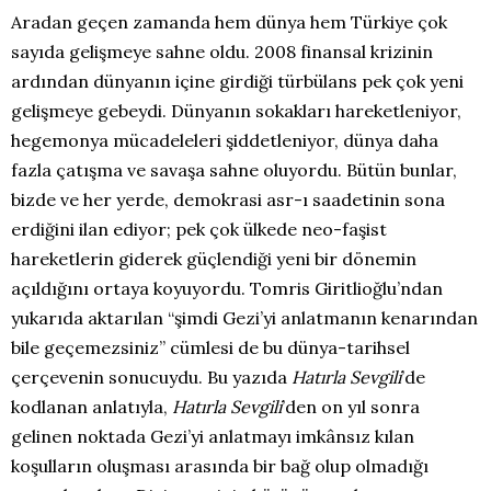
Aradan geçen zamanda hem dünya hem Türkiye çok
sayıda gelişmeye sahne oldu. 2008 finansal krizinin
ardından dünyanın içine girdiği türbülans pek çok yeni
gelişmeye gebeydi. Dünyanın sokakları hareketleniyor,
hegemonya mücadeleleri şiddetleniyor, dünya daha
fazla çatışma ve savaşa sahne oluyordu. Bütün bunlar,
bizde ve her yerde, demokrasi asr-ı saadetinin sona
erdiğini ilan ediyor; pek çok ülkede neo-faşist
hareketlerin giderek güçlendiği yeni bir dönemin
açıldığını ortaya koyuyordu. Tomris Giritlioğlu’ndan
yukarıda aktarılan “şimdi Gezi’yi anlatmanın kenarından
bile geçemezsiniz” cümlesi de bu dünya-tarihsel
çerçevenin sonucuydu. Bu yazıda
Hatırla Sevgili
’de
kodlanan anlatıyla,
Hatırla Sevgili
’den on yıl sonra
gelinen noktada Gezi’yi anlatmayı imkânsız kılan
koşulların oluşması arasında bir bağ olup olmadığı