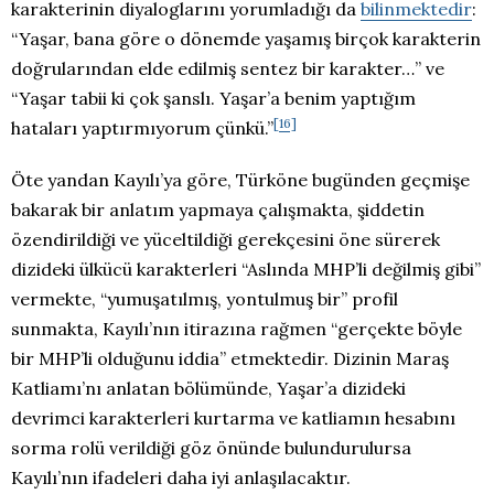
karakterinin diyaloglarını yorumladığı da
bilinmektedir
:
“Yaşar, bana göre o dönemde yaşamış birçok karakterin
doğrularından elde edilmiş sentez bir karakter…” ve
“Yaşar tabii ki çok şanslı. Yaşar’a benim yaptığım
[16]
hataları yaptırmıyorum çünkü.”
Öte yandan Kayılı’ya göre, Türköne bugünden geçmişe
bakarak bir anlatım yapmaya çalışmakta, şiddetin
özendirildiği ve yüceltildiği gerekçesini öne sürerek
dizideki ülkücü karakterleri “Aslında MHP’li değilmiş gibi”
vermekte, “yumuşatılmış, yontulmuş bir” profil
sunmakta, Kayılı’nın itirazına rağmen “gerçekte böyle
bir MHP’li olduğunu iddia” etmektedir. Dizinin Maraş
Katliamı’nı anlatan bölümünde, Yaşar’a dizideki
devrimci karakterleri kurtarma ve katliamın hesabını
sorma rolü verildiği göz önünde bulundurulursa
Kayılı’nın ifadeleri daha iyi anlaşılacaktır.