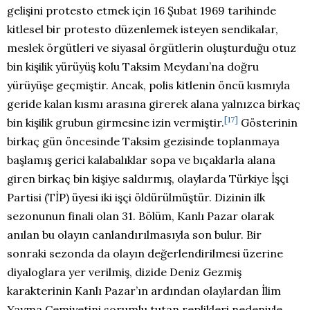
gelişini protesto etmek için 16 Şubat 1969 tarihinde
kitlesel bir protesto düzenlemek isteyen sendikalar,
meslek örgütleri ve siyasal örgütlerin oluşturduğu otuz
bin kişilik yürüyüş kolu Taksim Meydanı’na doğru
yürüyüşe geçmiştir. Ancak, polis kitlenin öncü kısmıyla
geride kalan kısmı arasına girerek alana yalnızca birkaç
[17]
bin kişilik grubun girmesine izin vermiştir
.
Gösterinin
birkaç gün öncesinde Taksim gezisinde toplanmaya
başlamış gerici kalabalıklar sopa ve bıçaklarla alana
giren birkaç bin kişiye saldırmış, olaylarda Türkiye İşçi
Partisi (TİP) üyesi iki işçi öldürülmüştür. Dizinin ilk
sezonunun finali olan 31. Bölüm, Kanlı Pazar olarak
anılan bu olayın canlandırılmasıyla son bulur. Bir
sonraki sezonda da olayın değerlendirilmesi üzerine
diyaloglara yer verilmiş, dizide Deniz Gezmiş
karakterinin Kanlı Pazar’ın ardından olaylardan İlim
Yayma Cemiyetini sorumlu tutan replikleri nedeniyle