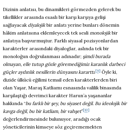
Dizinin anlatısı, bu dinamikleri görmezden gelerek bu
tikellikler arasında esaslı bir karşı karşıya gelişi
sağlayacak
diyalojik
bir anlatı yerine bunları dönemin
hâkim anlatısına eklemleyecek tek sesli
monolojik
bir
anlatıya başvurmuştur. Farklı siyasal pozisyonlardan
karakterler arasındaki diyaloglar, aslında tek bir
monoloğun doğrulanması adınadır;
şimdi burada
olmayan, elle tutup gözle göremediğimiz karanlık darbeci
[9]
güçler aydınlık nesillerin dünyasını kararttı
.
Öyle ki,
dizide ülkücü eğilimi temsil eden karakterlerden biri
olan Yaşar, Maraş Katliamı esnasında valilik binasında
karşılaştığı devrimci karakter Harun’a yaşananlar
hakkında “
bu farklı bir şey, bu siyaset değil. Bu ideolojik bir
[10]
kavga değil, bu bir katliam, bir vahşet
”
değerlendirmesinde bulunuyor, aradığı ocak
yöneticilerinin kimseye söz geçirememekten