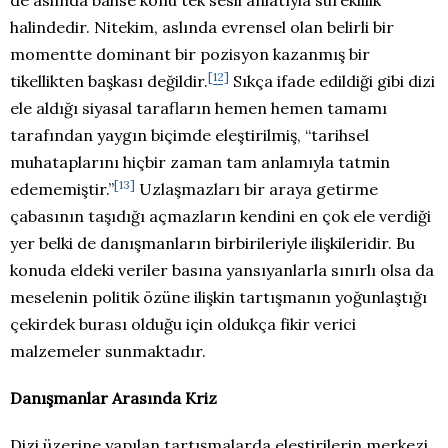
de aslında bahse konu tek sesli anlatıyla süreklilik
halindedir. Nitekim, aslında evrensel olan belirli bir
momentte dominant bir pozisyon kazanmış bir
[12]
tikellikten başkası değildir
.
Sıkça ifade edildiği gibi dizi
ele aldığı siyasal tarafların hemen hemen tamamı
tarafından yaygın biçimde eleştirilmiş, “tarihsel
muhataplarını hiçbir zaman tam anlamıyla tatmin
[13]
edememiştir.”
Uzlaşmazları bir araya getirme
çabasının taşıdığı açmazların kendini en çok ele verdiği
yer belki de danışmanların birbirileriyle ilişkileridir. Bu
konuda eldeki veriler basına yansıyanlarla sınırlı olsa da
meselenin politik özüne ilişkin tartışmanın yoğunlaştığı
çekirdek burası olduğu için oldukça fikir verici
malzemeler sunmaktadır.
Danışmanlar Arasında Kriz
Dizi üzerine yapılan tartışmalarda eleştirilerin merkezi