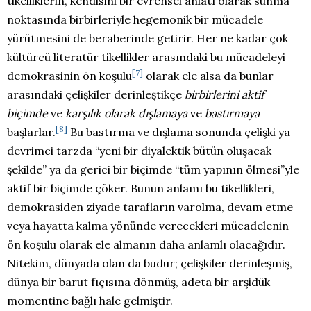
tikelliklerin, kendisini bir evrensel anlatı olarak sunma
noktasında birbirleriyle hegemonik bir mücadele
yürütmesini de beraberinde getirir. Her ne kadar çok
kültürcü literatür tikellikler arasındaki bu mücadeleyi
[7]
demokrasinin ön koşulu
olarak ele alsa da bunlar
arasındaki çelişkiler derinleştikçe
birbirlerini aktif
biçimde
ve
karşılık olarak dışlamaya
ve
bastırmaya
[8]
başlarlar.
Bu bastırma ve dışlama sonunda çelişki ya
devrimci tarzda “yeni bir diyalektik bütün oluşacak
şekilde” ya da gerici bir biçimde “tüm yapının ölmesi”yle
aktif bir biçimde çöker. Bunun anlamı bu tikellikleri,
demokrasiden ziyade tarafların varolma, devam etme
veya hayatta kalma yönünde verecekleri mücadelenin
ön koşulu olarak ele almanın daha anlamlı olacağıdır.
Nitekim, dünyada olan da budur; çelişkiler derinleşmiş,
dünya bir barut fıçısına dönmüş, adeta bir arşidük
momentine bağlı hale gelmiştir.