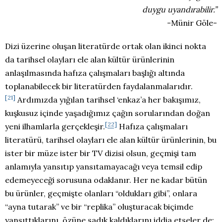
duygu uyandırabilir.”
-Münir Göle-
Dizi üzerine oluşan literatürde ortak olan ikinci nokta
da tarihsel olayları ele alan kültür ürünlerinin
anlaşılmasında hafıza çalışmaları başlığı altında
toplanabilecek bir literatürden faydalanmalarıdır.
[21]
Ardımızda yığılan tarihsel ‘enkaz’a her bakışımız,
kuşkusuz içinde yaşadığımız çağın sorularından doğan
[22]
yeni ilhamlarla gerçekleşir
.
Hafıza çalışmaları
literatürü, tarihsel olayları ele alan kültür ürünlerinin, bu
ister bir müze ister bir TV dizisi olsun, geçmişi tam
anlamıyla yansıtıp yansıtamayacağı veya temsil edip
edemeyeceği sorusuna odaklanır. Her ne kadar bütün
bu ürünler, geçmişte olanları “oldukları gibi”, onlara
“ayna tutarak” ve bir “replika” oluşturacak biçimde
yansıttıklarını, özüne sadık kaldıklarını iddia etseler de;