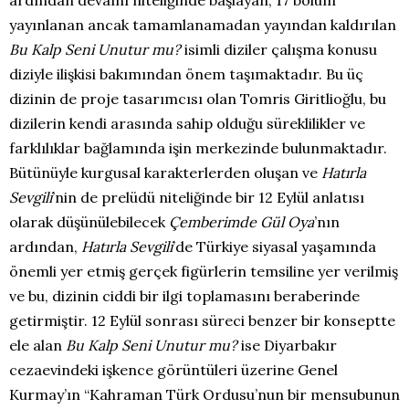
ardından devamı niteliğinde başlayan, 17 bölüm
yayınlanan ancak tamamlanamadan yayından kaldırılan
Bu Kalp Seni Unutur mu?
isimli diziler çalışma konusu
diziyle ilişkisi bakımından önem taşımaktadır. Bu üç
dizinin de proje tasarımcısı olan Tomris Giritlioğlu, bu
dizilerin kendi arasında sahip olduğu süreklilikler ve
farklılıklar bağlamında işin merkezinde bulunmaktadır.
Bütünüyle kurgusal karakterlerden oluşan ve
Hatırla
Sevgili
’nin de prelüdü niteliğinde bir 12 Eylül anlatısı
olarak düşünülebilecek
Çemberimde Gül Oya
’nın
ardından,
Hatırla Sevgili
’de Türkiye siyasal yaşamında
önemli yer etmiş gerçek figürlerin temsiline yer verilmiş
ve bu, dizinin ciddi bir ilgi toplamasını beraberinde
getirmiştir. 12 Eylül sonrası süreci benzer bir konseptte
ele alan
Bu Kalp Seni Unutur mu?
ise Diyarbakır
cezaevindeki işkence görüntüleri üzerine Genel
Kurmay’ın “Kahraman Türk Ordusu’nun bir mensubunun