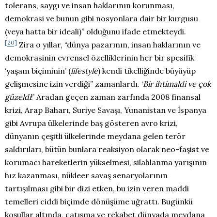
tolerans, saygı ve insan haklarının korunması,
demokrasi ve bunun gibi nosyonlara dair bir kurgusu
(veya hatta bir ideali)” olduğunu ifade etmekteydi
.
[20]
Zira o yıllar, “dünya pazarının, insan haklarının ve
demokrasinin evrensel özelliklerinin her bir spesifik
‘yaşam biçiminin’ (
lifestyle
) kendi tikelliğinde büyüyüp
gelişmesine izin verdiği” zamanlardı. ‘
Bir ihtimaldi ve çok
güzeldi
!’ Aradan geçen zaman zarfında 2008 finansal
krizi, Arap Baharı, Suriye Savaşı, Yunanistan ve İspanya
gibi Avrupa ülkelerinde baş gösteren avro krizi,
dünyanın çeşitli ülkelerinde meydana gelen terör
saldırıları, bütün bunlara reaksiyon olarak neo-faşist ve
korumacı hareketlerin yükselmesi, silahlanma yarışının
hız kazanması, nükleer savaş senaryolarının
tartışılması gibi bir dizi etken, bu izin veren maddi
temelleri ciddi biçimde dönüşüme uğrattı. Bugünkü
koşullar altında, çatışma ve rekabet dünyada meydana