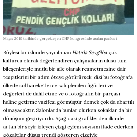
Mayıs 2010 tarihinde gerçekleşen CHP kongresinde asılan pankart
Böylesi bir iklimde yayınlanan
Hatırla Sevgili
’yi çok
kültürcü olarak değerlendiren çalışmaların ulusu tüm
bileşenleriyle mutlu bir aile olarak resmetmesine dair
tespitlerini bir adım öteye götürürsek; dizi bu fotoğrafa
ülkede sol hareketlerce sahiplenilen figürleri ve
değerleri de dahil etme ve o fotoğrafın bir parçası
haline getirme vazifesi görmüştür demek çok da abartılı
olmayacaktır. Salonlarda bunlar olurken sokaklar da bir
dönüşüm geçiriyordu. Aşağıdaki grafiklerden ilkinde
artan bir seyir izleyen çizgi eylem sayısını ifade ederken
gözaltılar düşüş trendi gösteren çizgiyle