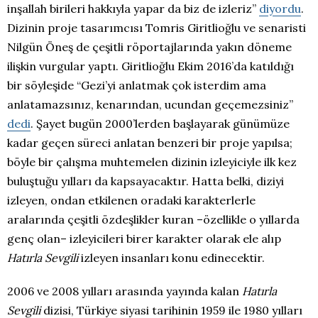
inşallah birileri hakkıyla yapar da biz de izleriz”
diyordu
.
Dizinin proje tasarımcısı Tomris Giritlioğlu ve senaristi
Nilgün Öneş de çeşitli röportajlarında yakın döneme
ilişkin vurgular yaptı. Giritlioğlu Ekim 2016’da katıldığı
bir söyleşide “Gezi’yi anlatmak çok isterdim ama
anlatamazsınız, kenarından, ucundan geçemezsiniz”
dedi
. Şayet bugün 2000’lerden başlayarak günümüze
kadar geçen süreci anlatan benzeri bir proje yapılsa;
böyle bir çalışma muhtemelen dizinin izleyiciyle ilk kez
buluştuğu yılları da kapsayacaktır. Hatta belki, diziyi
izleyen, ondan etkilenen oradaki karakterlerle
aralarında çeşitli özdeşlikler kuran –özellikle o yıllarda
genç olan– izleyicileri birer karakter olarak ele alıp
Hatırla Sevgili
izleyen insanları konu edinecektir.
2006 ve 2008 yılları arasında yayında kalan
Hatırla
Sevgili
dizisi, Türkiye siyasi tarihinin 1959 ile 1980 yılları