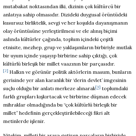
mutabakat noktasından ilki, dizinin çok kültürcü bir
anlatıya sahip olmasıdır. Dizideki duygusal örüntüdeki
kusursuz birliktelik, sevgi ve her koşulda dayanışmanın
olay örüntüsüne yerleştirilmesi ve ele alınış biçimi
aslında kültürler çağında, toplum içindeki çeşitli
etnisite, mezhep, grup ve yaklaşımların birbiriyle mutlak
bir uyum içinde yaşayıp birbirine sahip çıktığı, çok
kültürlü birleşik bir millet vaazının bir parçasıdır.
[2]
Halkın ve görünür politik aktörlerin masum, bunların
gerisinde yer alan karanlık bir ‘derin devlet’ imgesinin
[3]
suçlu olduğu bir anlatı merkeze alınarak
toplumdaki
farklı grupları kışkırtacak ve birbirine düşman edecek
mihraklar olmadığında bu “çok kültürlü birleşik bir
millet” hedefinin gerçekleştirilebileceği fikri alt
metinlerde işlenir.
Nitekim, milleti bir araya getiren parçaların birbiriyle