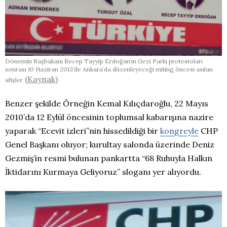
Dönemin Başbakanı Recep Tayyip Erdoğan’ın Gezi Parkı protestoları
sonrası 10 Haziran 2013’de Ankara’da düzenleyeceği miting öncesi asılan
(
Kaynak
)
afişler
Benzer şekilde Örneğin Kemal Kılıçdaroğlu, 22 Mayıs
2010’da 12 Eylül öncesinin toplumsal kabarışına nazire
yaparak “Ecevit izleri”nin hissedildiği bir
kongreyle
CHP
Genel Başkanı oluyor; kurultay salonda üzerinde Deniz
Gezmiş’in resmi bulunan pankartta “68 Ruhuyla Halkın
İktidarını Kurmaya Geliyoruz” sloganı yer alıyordu.