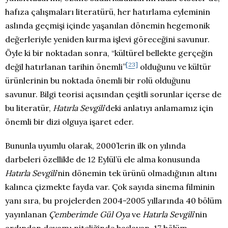
hafıza çalışmaları literatürü, her hatırlama eyleminin
aslında geçmişi içinde yaşanılan dönemin hegemonik
değerleriyle yeniden kurma işlevi göreceğini savunur.
Öyle ki bir noktadan sonra, “kültürel bellekte gerçeğin
[23]
değil hatırlanan tarihin önemli”
olduğunu ve kültür
ürünlerinin bu noktada önemli bir rolü olduğunu
savunur. Bilgi teorisi açısından çeşitli sorunlar içerse de
bu literatür,
Hatırla Sevgili
’deki anlatıyı anlamamız için
önemli bir dizi olguya işaret eder.
Bununla uyumlu olarak, 2000’lerin ilk on yılında
darbeleri özellikle de 12 Eylül’ü ele alma konusunda
Hatırla Sevgili
’nin dönemin tek ürünü olmadığının altını
kalınca çizmekte fayda var. Çok sayıda sinema filminin
yanı sıra, bu projelerden 2004-2005 yıllarında 40 bölüm
yayınlanan
Çemberimde Gül Oya
ve
Hatırla Sevgili
’nin