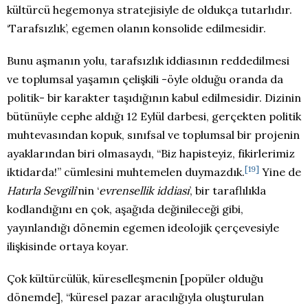
kültürcü hegemonya stratejisiyle de oldukça tutarlıdır.
‘Tarafsızlık’, egemen olanın konsolide edilmesidir.
Bunu aşmanın yolu, tarafsızlık iddiasının reddedilmesi
ve toplumsal yaşamın çelişkili -öyle olduğu oranda da
politik- bir karakter taşıdığının kabul edilmesidir. Dizinin
bütünüyle cephe aldığı 12 Eylül darbesi, gerçekten politik
muhtevasından kopuk, sınıfsal ve toplumsal bir projenin
ayaklarından biri olmasaydı, “Biz hapisteyiz, fikirlerimiz
[19]
iktidarda!” cümlesini muhtemelen duymazdık.
Yine de
Hatırla Sevgili
’nin ‘
evrensellik iddiası
’, bir taraflılıkla
kodlandığını en çok, aşağıda değinileceği gibi,
yayınlandığı dönemin egemen ideolojik çerçevesiyle
ilişkisinde ortaya koyar.
Çok kültürcülük, küreselleşmenin [popüler olduğu
dönemde], “küresel pazar aracılığıyla oluşturulan