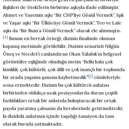
ilişkileri de ‘öteki’lerin birbirine aşkıyla ifade edilmiştir.
Ahmet ve Yasemin aşkı “Bir CHP’liye Gönül Vermek”, Işık
ve Yaşar aşkı “Bir Ülkücüye Gönül Vermek”, Teo ve Lale
aşkı da “Bir Rum’a Gönül Vermek” olarak ele alınmıştır.
[4]
Bunun en berrak örneği, dizinin finalinde okunan
kapanış metninde görülebilir. Dizinin senaristi Nilgün
Öneş ve Necdet’i canlandıran Okan Yalabık’ın belgesel
görüntüler eşliğinde okuduğu metin “Belki hala çok
kimlikli, çok kültürlü, çok dilli ve çok inançlı bir toplumda
[5]
bir arada yaşama şansını kaybetmedik”
cümleleriyle
sona ermektedir. Dizinin bu çok kültürcü anlatısı
birbirinden oldukça uzak pozisyonlarda duran çeşitli
farklılıkları ortak bir anlatıda buluşturacak bir ortak
payda yaratma çabasını da beraberinde getirmektedir,
ki dizideki anlatının içinde taşıdığı tansiyon da tam
olarak burada yatmaktadır.