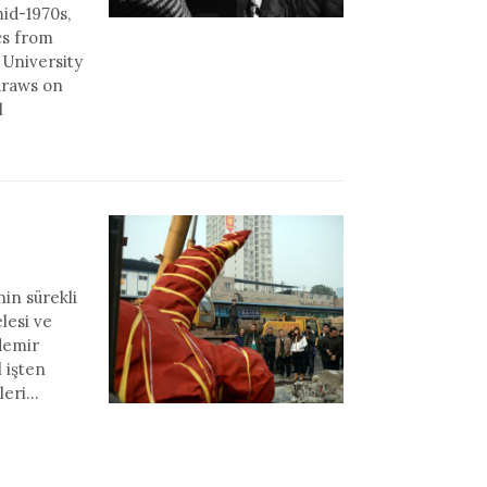
id-1970s,
cs from
 University
draws on
l
in sürekli
lesi ve
demir
 işten
zleri…