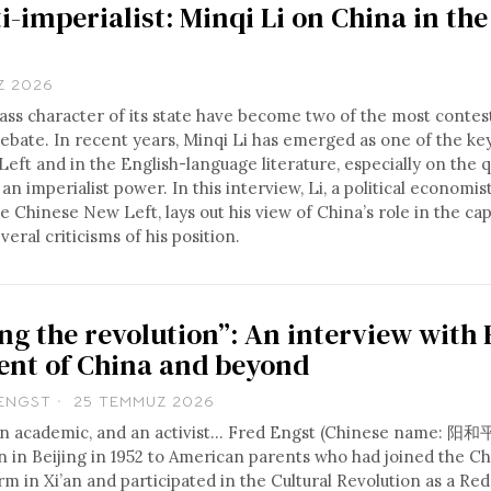
i-imperialist: Minqi Li on China in th
Z 2026
lass character of its state have become two of the most conte
 debate. In recent years, Minqi Li has emerged as one of the key
eft and in the English-language literature, especially on the 
 imperialist power. In this interview, Li, a political economist
e Chinese New Left, lays out his view of China’s role in the capi
eral criticisms of his position.
ng the revolution”: An interview with 
sent of China and beyond
ENGST
25 TEMMUZ 2026
, an academic, and an activist… Fred Engst (Chinese name: 阳
rn in Beijing in 1952 to American parents who had joined the C
m in Xi’an and participated in the Cultural Revolution as a Re