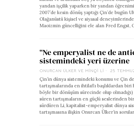
yandan işçilik yaparken bir yandan öğrenimin
2007’de kesin dönüş yaptığı Çin’de bugün Ulu
Olağanüstü kişisel ve siyasal deneyimlerind
Maoizmin güncelliğini ele alan Fred Engst, 
“Ne emperyalist ne de antie
sistemindeki yeri üzerine
ONURCAN ÜLKER
VE
MINQI LI
25 TEMMU
Çin’in dünya sistemindeki konumu ve Çin dev
tartışmalarında en ihtilaflı başlıklardan bir
böyle bir dönüşüm sürecinde olup olmadığı) 
süren tartışmaların en güçlü seslerinden biri
sürdüren Li, kapitalist-emperyalist dünya s
tartışmasına ilişkin Onurcan Ülker’in sorular