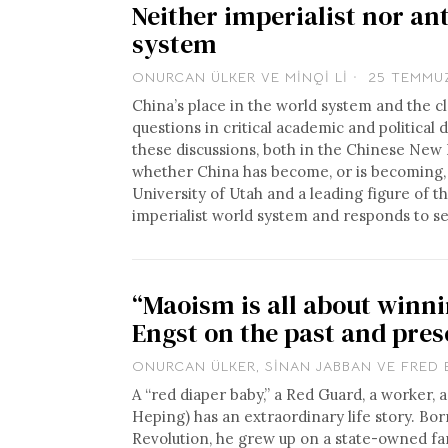
Neither imperialist nor ant
system
ONURCAN ÜLKER
VE
MINQI LI
25 TEMMU
China’s place in the world system and the c
questions in critical academic and political
these discussions, both in the Chinese New L
whether China has become, or is becoming, an
University of Utah and a leading figure of th
imperialist world system and responds to sev
“Maoism is all about winni
Engst on the past and pre
ONURCAN ÜLKER
,
SINAN JABBAN
VE
FRED 
A “red diaper baby,” a Red Guard, a worker
Heping) has an extraordinary life story. Bo
Revolution, he grew up on a state-owned far