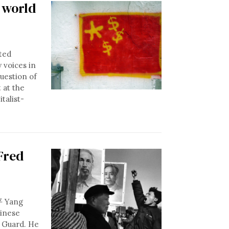
e world
sted
 voices in
question of
 at the
talist-
Fred
和平 Yang
hinese
d Guard. He