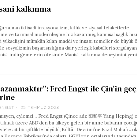
insani kalkınma
ğu zaman iktisadi irrasyonalizm, kıtlık ve siyasal felaketlerle
şme ve tarımsal modernleşme hız kazanmış, kamusal sağlık hizm
aki yükselişini mümkün kılan maddi ve insani temeller de büyük 
tle sosyalizmin başarısızlığına dair yerleşik kabulleri sorgulay
münist indirgemelerin ötesinde Maoist kalkınma deneyimini yen
zanmaktır”: Fred Engst ile Çin’in geç
rine
ENGST
25 TEMMUZ 2026
kademisyen, eylemci… Fred Engst (Çince adı: 阳和平 Yang Heping) 
atılmak üzere ABD’den bu ülkeye gelen bir anne babanın çocuğ
vlete ait bir çiftlikte büyüdü, Kültür Devrimi’ne Kızıl Muhafız o
 Kereste Fabrikası’nda çalıştı. 1970’lerin ortalarında taşındığı