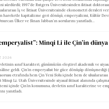
i sürdürdü; 1997’de Rutgers Üniversitesinden iktisat doktorası
slararası İş ve İktisat Üniversitesinde ekonometri dersleri ver
en hareketle kapitalizme geri dönüşü, emperyalizmi, Kültür Devr
Onurcan Ülker ve Sinan Jabban’ın sorularını yanıtladı…
mperyalist”: Minqi Li ile Çin’in dünya
Z 2026
letinin sınıf karakteri, günümüzün eleştirel akademik ve siyas
i hâline geldi. Çin’in emperyalist bir güce dönüşüp dönüşmediği 
sorusu etrafında hem Çin Yeni Solu içinde hem de uluslararası
 Minqi Li. Utah Üniversitesinde siyasal iktisat alanında çalışma
istemi içinde Çin’in konumuna, devletin sınıf karakterine ve e
ını yanıtladı.