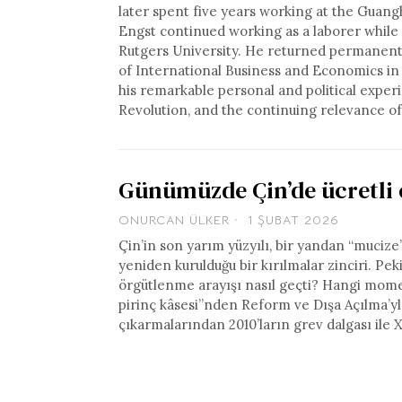
later spent five years working at the Guang
Engst continued working as a laborer while 
Rutgers University. He returned permanentl
of International Business and Economics in 
his remarkable personal and political experie
Revolution, and the continuing relevance o
Günümüzde Çin’de ücretli 
ONURCAN ÜLKER
1 ŞUBAT 2026
Çin’in son yarım yüzyılı, bir yandan “muciz
yeniden kurulduğu bir kırılmalar zinciri. Pek
örgütlenme arayışı nasıl geçti? Hangi mome
pirinç kâsesi”nden Reform ve Dışa Açılma’yla
çıkarmalarından 2010’ların grev dalgası ile 