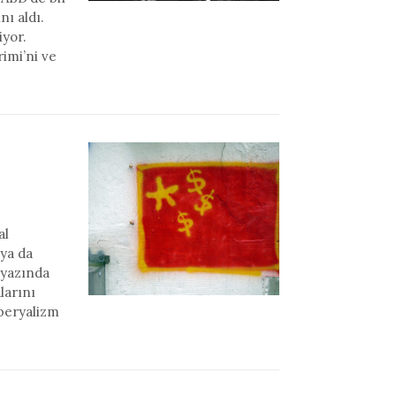
nı aldı.
iyor.
imi’ni ve
al
(ya da
 yazında
larını
mperyalizm