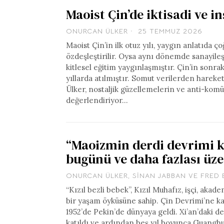
Maoist Çin’de iktisadi ve 
ONURCAN ÜLKER
25 TEMMUZ 2026
Maoist Çin’in ilk otuz yılı, yaygın anlatıda ço
özdeşleştirilir. Oysa aynı dönemde sanayile
kitlesel eğitim yaygınlaşmıştır. Çin’in sonr
yıllarda atılmıştır. Somut verilerden hareke
Ülker, nostaljik güzellemelerin ve anti-ko
değerlendiriyor…
“Maoizmin derdi devrimi ka
bugünü ve daha fazlası üze
ONURCAN ÜLKER
,
SINAN JABBAN
VE
FRED 
“Kızıl bezli bebek”, Kızıl Muhafız, işçi, a
bir yaşam öyküsüne sahip. Çin Devrimi’ne k
1952’de Pekin’de dünyaya geldi. Xi’an’daki de
katıldı ve ardından beş yıl boyunca Guanghua