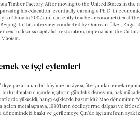
hua Timber Factory. After moving to the United States in the m
pursuing his education, eventually earning a Ph.D. in economi
y to China in 2007 and currently teaches econometrics at the
Beijing. In this interview conducted by Onurcan Ülker, Engst 
nces to discuss capitalist restoration, imperialism, the Cultura
f Maoism.
emek ve işçi eylemleri
e” diye pazarlanan bir büyüme hikâyesi, öte yandan emek rejimin
i, bu kırılmaların içinde işçilerin gündelik deneyimi, hak mücade
ntlerde yükseldi, hangi eşiklerde bastırıldı? Mao döneminin “
 gelen metalaşmaya, 1990’ların özelleştirme dalgası ve kitlesel
Xi dönemindeki baskı ve gerilemeye Çin’de işçi sınıfının ayak i