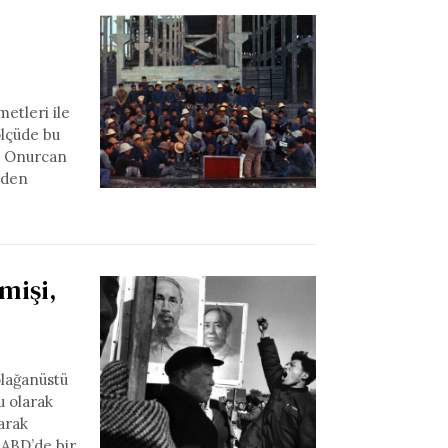
etleri ile
ölçüde bu
an Onurcan
iden
mişi,
olağanüstü
u olarak
larak
 ABD’de bir