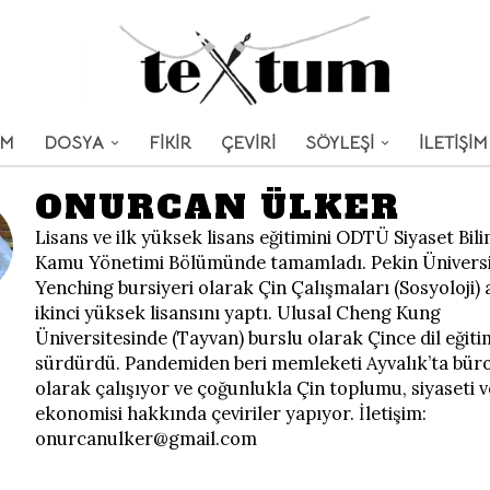
UM
DOSYA
FİKİR
ÇEVİRİ
SÖYLEŞİ
İLETİŞİM
ONURCAN ÜLKER
Lisans ve ilk yüksek lisans eğitimini ODTÜ Siyaset Bili
Kamu Yönetimi Bölümünde tamamladı. Pekin Ünivers
Yenching bursiyeri olarak Çin Çalışmaları (Sosyoloji)
ikinci yüksek lisansını yaptı. Ulusal Cheng Kung
Üniversitesinde (Tayvan) burslu olarak Çince dil eğiti
sürdürdü. Pandemiden beri memleketi Ayvalık’ta büro 
olarak çalışıyor ve çoğunlukla Çin toplumu, siyaseti v
ekonomisi hakkında çeviriler yapıyor. İletişim:
onurcanulker@gmail.com