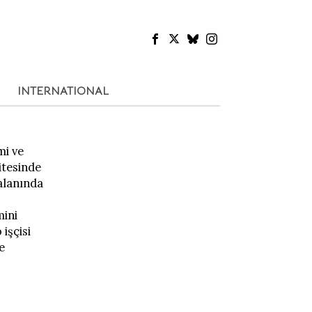
INTERNATIONAL
mi ve
itesinde
 alanında
mini
işçisi
e