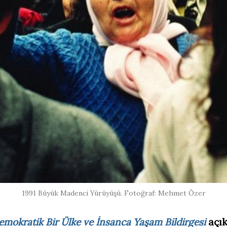
1991 Büyük Madenci Yürüyüşü. Fotoğraf: Mehmet Özer
emokratik Bir Ülke ve İnsanca Yaşam Bildirgesi
açık