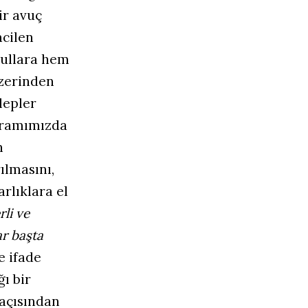
ir avuç
acilen
şullara hem
üzerinden
lepler
ogramımızda
n
ılmasını,
rlıklara el
rli ve
ar başta
e ifade
ğı bir
açısından