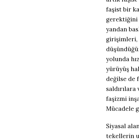
faşist bir
gerektiğini
yandan bask
girişimleri,
düşündüğümü
yolunda hızl
yürüyüş hak
değilse de 
saldırılara
faşizmi inş
Mücadele gü
Siyasal ala
tekellerin u