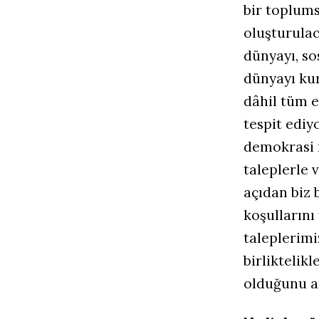
bir toplums
oluşturulac
dünyayı, so
dünyayı kur
dâhil tüm 
tespit ediyo
demokrasi 
taleplerle 
açıdan biz 
koşullarını
taleplerimi
birliktelik
olduğunu an