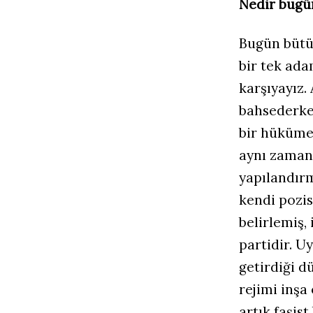
Nedir bugün
Bugün bütün
bir tek ada
karşıyayız
bahsederke
bir hüküme
aynı zamand
yapılandır
kendi pozi
belirlemiş, 
partidir. Uy
getirdiği d
rejimi inşa
artık faşis