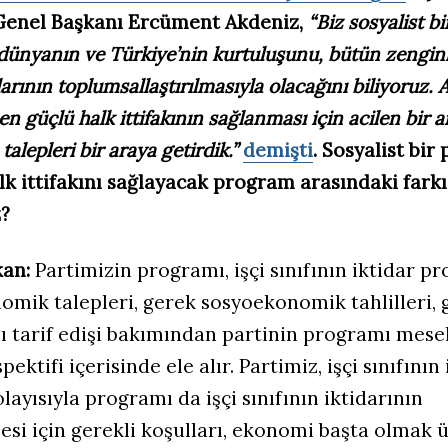
 Genel Başkanı Ercüment Akdeniz,
“Biz sosyalist bi
 dünyanın ve Türkiye’nin kurtuluşunu, bütün zenginl
arının toplumsallaştırılmasıyla olacağını biliyoruz
en güçlü halk ittifakının sağlanması için acilen bir 
talepleri bir araya getirdik.”
demişti
. Sosyalist bi
lk ittifakını sağlayacak program arasındaki farkı
z?
an:
Partimizin programı, işçi sınıfının iktidar pr
mik talepleri, gerek sosyoekonomik tahlilleri, 
nı tarif edişi bakımından partinin programı mesel
pektifi içerisinde ele alır. Partimiz, işçi sınıfının
layısıyla programı da işçi sınıfının iktidarının
si için gerekli koşulları, ekonomi başta olmak 