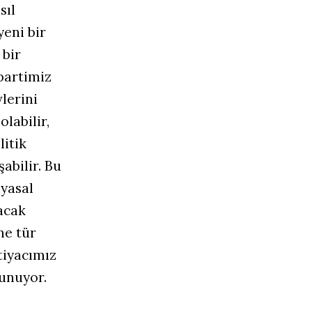
sıl
yeni bir
 bir
artimiz
lerini
olabilir,
itik
abilir. Bu
iyasal
acak
ne tür
tiyacımız
sunuyor.