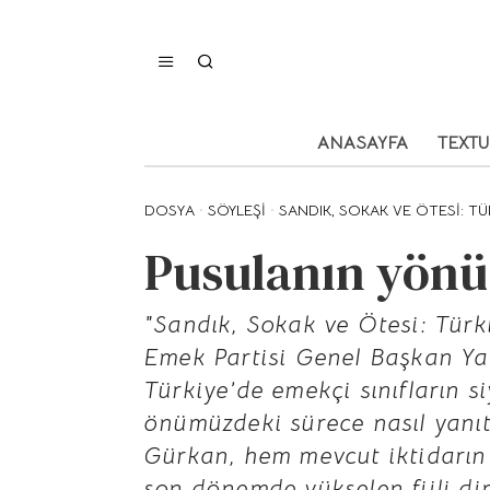
ANASAYFA
TEXT
DOSYA
·
SÖYLEŞI
·
SANDIK, SOKAK VE ÖTESI: TÜ
Pusulanın yönü,
"Sandık, Sokak ve Ötesi: Türk
Emek Partisi Genel Başkan Yar
Türkiye’de emekçi sınıfların 
önümüzdeki sürece nasıl yanıt
Gürkan, hem mevcut iktidarın 
son dönemde yükselen fiili dir