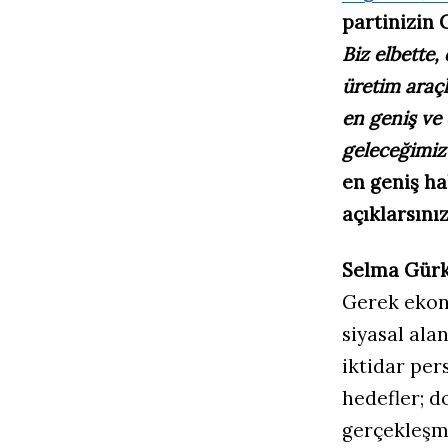
partinizin
Biz elbette,
üretim araçl
en geniş ve 
geleceğimiz 
en geniş ha
açıklarsını
Selma Gürk
Gerek ekono
siyasal ala
iktidar pers
hedefler; do
gerçekleşme