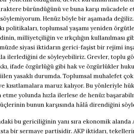
 karaktere büründüğünü ve buna karşı mücadele 
 söylemiyorum. Henüz böyle bir aşamada değiliz.
ı politikaları, toplumsal yaşamı yeniden örgüt
 dinin, milliyetçiliğin ve ırkçılığın kullanılması gi
zde siyasi iktidarın gerici-faşist bir rejimi in
a ilerlediğini de söyleyebiliriz. Grevler, toplu gö
kı, ifade özgürlüğü gibi hak ve özgürlükler huk
fiilen yasaklı durumda. Toplumsal muhalefet çok 
 ve kısıtlamalara maruz kalıyor. Bu yönleriyle hü
a etme yolunda hızla ilerlese de henüz başarabilm
çlerinin bunun karşısında hâlâ direndiğini söyle
ndaki bu gericiliğinin yanı sıra ekonomik alanda 
sta bir sermaye partisidir. AKP iktidarı, tekelleri