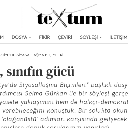
UM
DOSYA
FİKİR
ÇEVİRİ
SÖYLEŞİ
İLETİŞİM
RKIYE’DE SIYASALLAŞMA BIÇIMLERI
 sınıfın gücü
iye’de Siyasallaşma Biçimleri" başlıklı do
dımcısı Selma Gürkan ile bir söyleşi gerçe
siyasete yaklaşımını hem de halkçı-demokrat
 verebileceğini konuştuk. Bir solukta oku
‘olağanüstü’ adımları karşısında gelişecek
enişlere dönük sorularımızı yanıtladı.