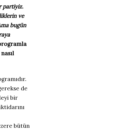
r partiyiz.
iklerin ve
. Ama bugün
araya
r programla
 nasıl
ogramıdır.
gerekse de
eyi bir
 iktidarını
üzere bütün