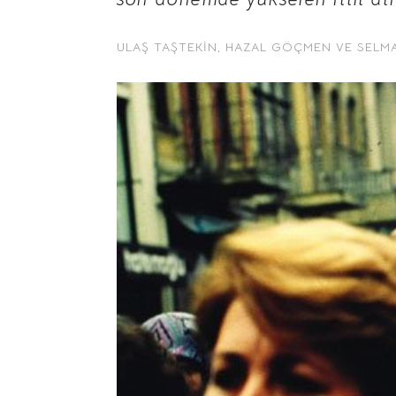
ULAŞ TAŞTEKIN
,
HAZAL GÖÇMEN
VE
SELM