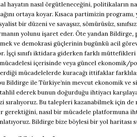
al hayatın nasıl örgütleneceğini, politikaların na
ağını ortaya koyar. Kısaca partimizin programı, 
syalist bir düzeni ve savaşsız, sömürüsüz, sınıfsız
manın yolunu işaret eder. Öte yandan Bildirge
,
p
emek ve demokrasi güçlerinin bugünkü acil görev
r. İşçi sınıfı iktidara giderken farklı müttefikleri 
mücadelesi içerisinde veya güncel ekonomik/pol
verdiği mücadelelerde kuracağı ittifaklar farklılaş
bu Bildirge ile Türkiye’nin mevcut ekonomik ve s
 tahlil ederek bunun doğurduğu ihtiyacı karşılay
zi sıralıyoruz. Bu talepleri kazanabilmek için de 
ler gerektiğini, nasıl bir mücadele platformuna ih
latıyoruz. Bildirge bize böylesi bir yol haritası 