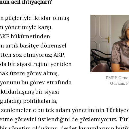
ün acil ihtiyaçları?
 güçleriyle iktidar olmuş
m yönetimiyle karşı
. AKP hükümetinden
n artık basitçe dönemsel
tten söz etmiyoruz; AKP,
a bir siyasi rejimi yeniden
mak üzere görev almış,
EMEP Genel 
syonunu bu görev etrafında
Gürkan. F
iktidarlaşmış bir siyasi
guladığı politikalarla,
üzenlemelerle bu tek adam yönetiminin Türkiye’de
 etme görevini üstlendiğini de gözlemiyoruz. Tür
t bir yönetim olduğunu, devlet kurumlarının büt