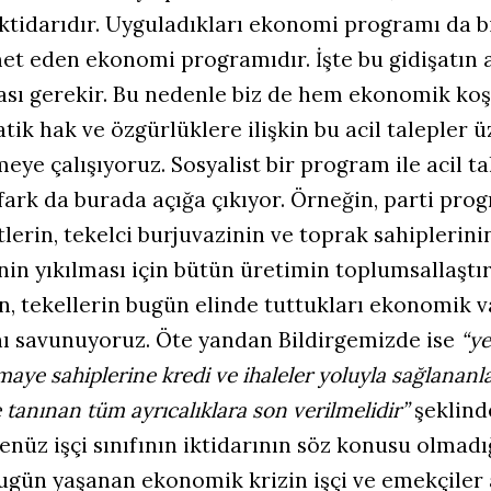
ktidarıdır. Uyguladıkları ekonomi programı da b
et eden ekonomi programıdır. İşte bu gidişatın 
sı gerekir. Bu nedenle biz de hem ekonomik ko
ik hak ve özgürlüklere ilişkin bu acil talepler 
eye çalışıyoruz. Sosyalist bir program ile acil ta
fark da burada açığa çıkıyor. Örneğin, parti pr
lerin, tekelci burjuvazinin ve toprak sahiplerini
in yıkılması için bütün üretimin toplumsallaştır
n, tekellerin bugün elinde tuttukları ekonomik va
ı savunuyoruz. Öte yandan Bildirgemizde ise
“ye
aye sahiplerine kredi ve ihaleler yoluyla sağlananl
tanınan tüm ayrıcalıklara son verilmelidir”
şeklind
henüz işçi sınıfının iktidarının söz konusu olmadı
gün yaşanan ekonomik krizin işçi ve emekçiler 