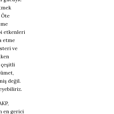
etmek
 Öte
leme
bi etkenleri
şa etme
steri ve
uken
çeşitli
kümet,
iş değil.
yebiliriz.
AKP,
n en gerici