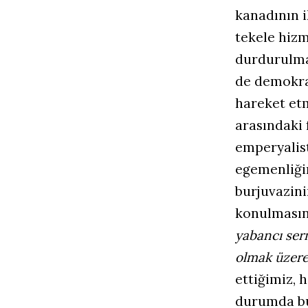
kanadının i
tekele hizm
durdurulma
de demokrat
hareket etm
arasındaki 
emperyalist
egemenliğin
burjuvazini
konulmasın
yabancı serm
olmak üzere 
ettiğimiz, 
durumda bu