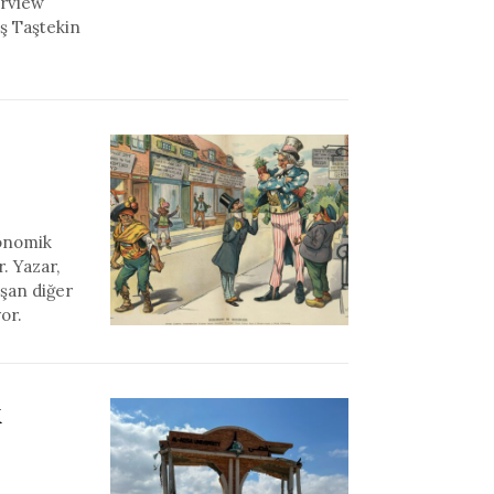
erview
aş Taştekin
konomik
. Yazar,
aşan diğer
or.
k