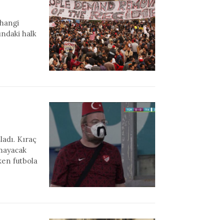
 hangi
ındaki halk
ladı. Kıraç
lmayacak
rken futbola