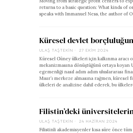
Moving from strategic profit centers to exp
returns to a basic question: What kinds of 
speaks with Immanuel Ness, the author of O
Küresel devlet borçluluğu
ULAŞ TAŞTEKIN
27 EKIM 2024
Küresel Güney ülkeleri için kalkınma aracı o
mekanizmasına dönüştüğünü ortaya koyan Ul
egemenliği nasıl adım adım uluslararası finan
Mısır’ı merkeze almasına rağmen, küresel fi
ülkeleri de analizine dahil ederek, bu ülkel
Filistin’deki üniversitele
ULAŞ TAŞTEKIN
24 HAZIRAN 2024
Filistinli akademisyenler kısa süre önce tüm