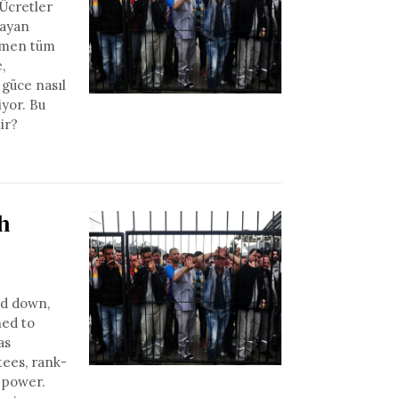
 Ücretler
layan
ağmen tüm
,
 güce nasıl
iyor. Bu
ir?
h
ld down,
ned to
as
tees, rank-
l power.