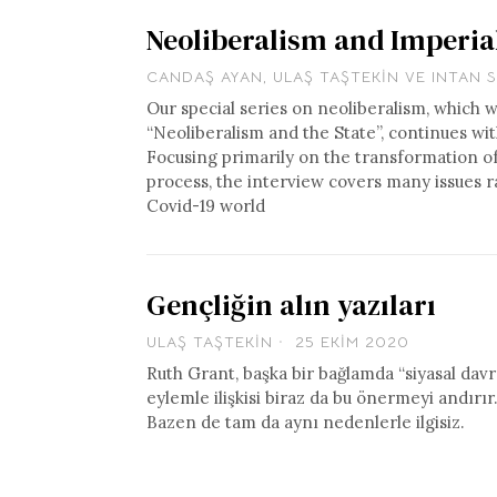
Neoliberalism and Imperia
CANDAŞ AYAN
,
ULAŞ TAŞTEKIN
VE
INTAN 
Our special series on neoliberalism, which w
“Neoliberalism and the State”, continues wi
Focusing primarily on the transformation of 
process, the interview covers many issues ra
Covid-19 world
Gençliğin alın yazıları
ULAŞ TAŞTEKIN
25 EKIM 2020
Ruth Grant, başka bir bağlamda “siyasal davr
eylemle ilişkisi biraz da bu önermeyi andırır. 
Bazen de tam da aynı nedenlerle ilgisiz.