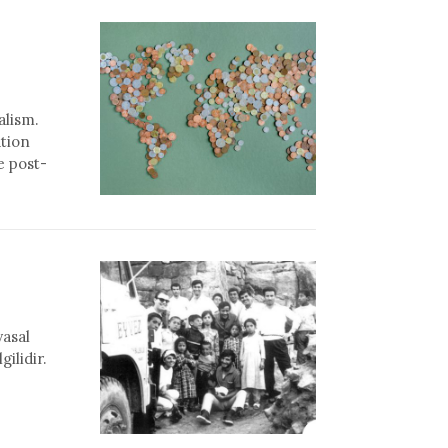
alism.
ation
e post-
yasal
gilidir.