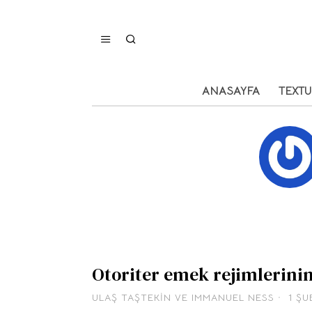
ANASAYFA
TEXT
Otoriter emek rejimlerinin
ULAŞ TAŞTEKIN
VE
IMMANUEL NESS
1 ŞU