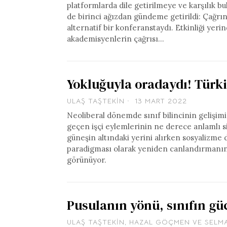
platformlarda dile getirilmeye ve karşılık b
de birinci ağızdan gündeme getirildi: Çağrın
alternatif bir konferanstaydı. Etkinliği yer
akademisyenlerin çağrısı…
Yokluğuyla oradaydı! Türkiy
ULAŞ TAŞTEKIN
13 MART 2022
Neoliberal dönemde sınıf bilincinin gelişimin
geçen işçi eylemlerinin ne derece anlamlı siy
güneşin altındaki yerini alırken sosyalizme 
paradigması olarak yeniden canlandırmanın y
görünüyor.
Pusulanın yönü, sınıfın gü
ULAŞ TAŞTEKIN
,
HAZAL GÖÇMEN
VE
SELM