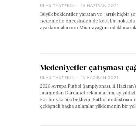
ULAŞ TAŞTEKIN
16 HAZIRAN 2021
Büyük beklentiler yaratan ve “artık hiçbir ş
nedenlerle öncesinden de kötü bir noktada 
ayaklanmalarının Mısır ayağına odaklanarak 
Medeniyetler çatışması ça
ULAŞ TAŞTEKIN
13 HAZIRAN 2021
2020 Avrupa Futbol Şampiyonası, 11 Haziran’d
marşından Dardanel reklamlarına, ay yıldızlı
zor bir yaz bizi bekliyor. Futbol endüstrisinin
çekişmeli başka anlamlar yüklemenin bir yolu