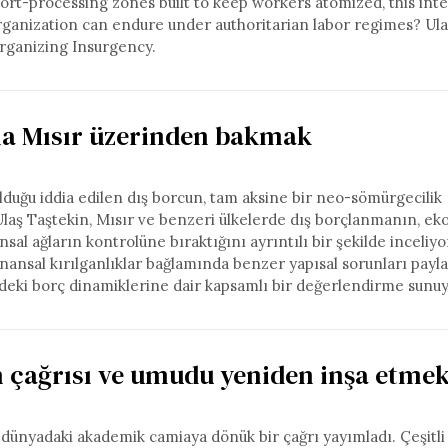
ort-processing zones built to keep workers atomized, this int
organization can endure under authoritarian labor regimes? Ul
rganizing Insurgency.
na Mısır üzerinden bakmak
lduğu iddia edilen dış borcun, tam aksine bir neo-sömürgecilik
aş Taştekin, Mısır ve benzeri ülkelerde dış borçlanmanın, e
sal ağların kontrolüne bıraktığını ayrıntılı bir şekilde inceliyor
nansal kırılganlıklar bağlamında benzer yapısal sorunları payl
erdeki borç dinamiklerine dair kapsamlı bir değerlendirme sunuy
rin çağrısı ve umudu yeniden inşa etme
 dünyadaki akademik camiaya dönük bir çağrı yayımladı. Çeşitli