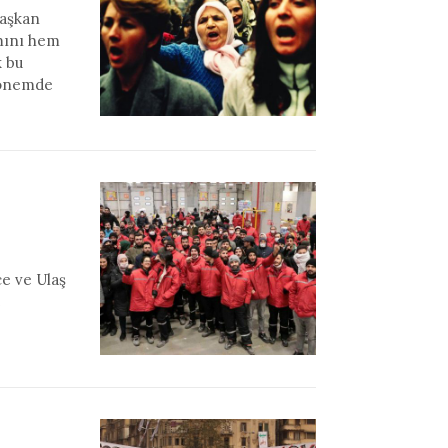
Başkan
ımını hem
k bu
 dönemde
e ve Ulaş
e