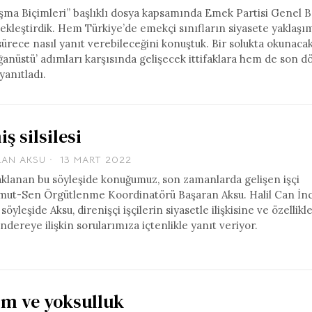
laşma Biçimleri” başlıklı dosya kapsamında Emek Partisi Genel 
çekleştirdik. Hem Türkiye’de emekçi sınıfların siyasete yaklaş
rece nasıl yanıt verebileceğini konuştuk. Bir solukta okunaca
ğanüstü’ adımları karşısında gelişecek ittifaklara hem de son
yanıtladı.
ş silsilesi
RAN AKSU
13 MART 2022
odaklanan bu söyleşide konuğumuz, son zamanlarda gelişen işçi
 Umut-Sen Örgütlenme Koordinatörü Başaran Aksu. Halil Can İnc
leşide Aksu, direnişçi işçilerin siyasetle ilişkisine ve özellikl
endereye ilişkin sorularımıza içtenlikle yanıt veriyor.
izm ve yoksulluk