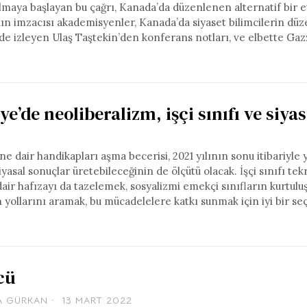
ulmaya başlayan bu çağrı, Kanada’da düzenlenen alternatif bir e
ın imzacısı akademisyenler, Kanada’da siyaset bilimcilerin düz
inde izleyen Ulaş Taştekin’den konferans notları, ve elbette Gaz
e’de neoliberalizm, işçi sınıfı ve siyas
e dair handikapları aşma becerisi, 2021 yılının sonu itibariyle 
asal sonuçlar üretebileceğinin de ölçütü olacak. İşçi sınıfı tek
dair hafızayı da tazelemek, sosyalizmi emekçi sınıfların kurtulu
ollarını aramak, bu mücadelelere katkı sunmak için iyi bir se
cü
A GÜRKAN
13 MART 2022