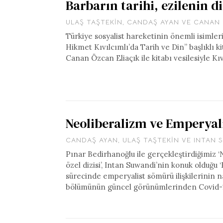
Barbarın tarihi, ezilenin d
ULAŞ TAŞTEKIN
,
CANDAŞ AYAN
VE
CANAN 
Türkiye sosyalist hareketinin önemli isimler
Hikmet Kıvılcımlı’da Tarih ve Din” başlıklı ki
Canan Özcan Eliaçık ile kitabı vesilesiyle Kı
Neoliberalizm ve Emperyali
CANDAŞ AYAN
,
ULAŞ TAŞTEKIN
VE
INTAN 
Pınar Bedirhanoğlu ile gerçekleştirdiğimiz ‘N
özel dizisi’, Intan Suwandi’nin konuk olduğu
sürecinde emperyalist sömürü ilişkilerinin n
bölümünün güncel görünümlerinden Covid-19 