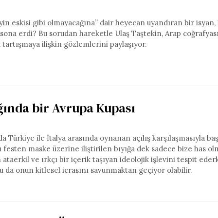
eyin eskisi gibi olmayacağına” dair heyecan uyandıran bir isyan,
sona erdi? Bu sorudan hareketle Ulaş Taştekin, Arap coğrafyas
tartışmaya ilişkin gözlemlerini paylaşıyor.
ğında bir Avrupa Kupası
a Türkiye ile İtalya arasında oynanan açılış karşılaşmasıyla baş
 festen maske üzerine iliştirilen bıyığa dek sadece bize has o
 ataerkil ve ırkçı bir içerik taşıyan ideolojik işlevini tespit ede
 da onun kitlesel icrasını savunmaktan geçiyor olabilir.