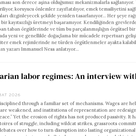
anması son derece aşina olduğumuz mekanizmalarla sağlanıyor.
iliyor, koruyucu önlemler zayıflatılıyor, emek temsiliyetini sağ
maları dizginleyecek şekilde yeniden tasarlanıyor… Her şeye r
ir kayıtsızlığı üretmeyi başaramıyor. Kendiliğinden grevlerde
an taban örgütlerinde ve tüm bu parçalanmışlığın örgütsel bir
ada yeni ve genellikle doğaçlama bir mücadele repertuarı geliş
iter emek rejimlerinde ne türden örgütlenmeler ayakta kalabil
nın yazarı Immanuel Ness anlatıyor…
arian labor regimes: An interview wit
BAT 2026
disciplined through a familiar set of mechanisms. Wages are he
 are weakened, and institutions of representation are redesig
eace.” Yet the erosion of rights has not produced passivity. It h
res of struggle, including wildcat strikes, grassroots commit
debates over how to turn disruption into lasting organizationa