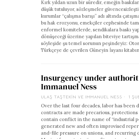
Kırk yıldan uzun bir süredir, emeğin baskıl
düşük tutuluyor, sözleşmeler güvencesizleştir
kurumlar “çalışma barışı” adı altında çatış
bu hak erozyonu, emekçiler cephesinde tam b
enformel komitelerde, sendikalara baskı yap
dönüşeceği üzerine yapılan biteviye tartışm
söyleşide şu temel sorunun peşindeyiz: Otor
Türkçeye de çevrilen Güneyin İsyanı kitabı
Insurgency under authorit
Immanuel Ness
ULAŞ TAŞTEKIN
VE
IMMANUEL NESS
1 ŞU
Over the last four decades, labor has been 
contracts are made precarious, protections
contain conflict in the name of “industrial p
generated new and often improvised repertoi
and-file pressure on unions, and recurring 