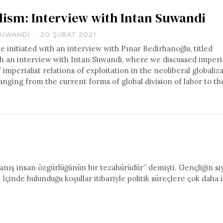
lism: Interview with Intan Suwandi
SUWANDI
20 ŞUBAT 2021
e initiated with an interview with Pınar Bedirhanoğlu, titled
th an interview with Intan Suwandi, where we discussed imperi
imperialist relations of exploitation in the neoliberal globaliz
nging from the current forms of global division of labor to th
anış insan özgürlüğünün bir tezahürüdür” demişti. Gençliğin si
İçinde bulunduğu koşullar itibariyle politik süreçlere çok daha il