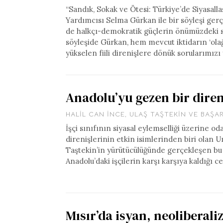
“Sandık, Sokak ve Ötesi: Türkiye’de Siyasal
Yardımcısı Selma Gürkan ile bir söyleşi ger
de halkçı-demokratik güçlerin önümüzdeki sü
söyleşide Gürkan, hem mevcut iktidarın ‘ola
yükselen fiili direnişlere dönük sorularımızı 
Anadolu’yu gezen bir direni
HALIL CAN İNCE
,
ULAŞ TAŞTEKIN
VE
BAŞA
İşçi sınıfının siyasal eylemselliği üzerine 
direnişlerinin etkin isimlerinden biri olan
Taştekin’in yürütücülüğünde gerçekleşen bu söy
Anadolu’daki işçilerin karşı karşıya kaldığı c
Mısır’da isyan, neoliberal