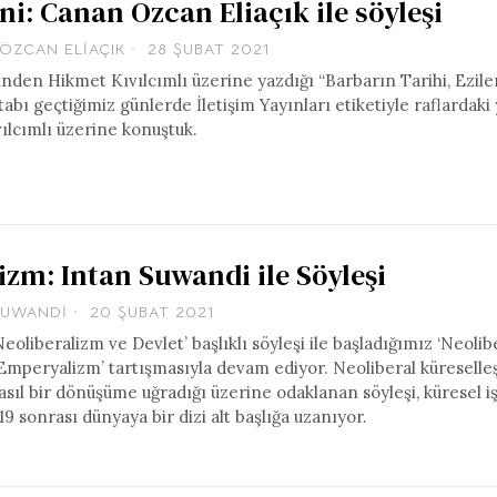
ini: Canan Özcan Eliaçık ile söyleşi
ÖZCAN ELIAÇIK
28 ŞUBAT 2021
inden Hikmet Kıvılcımlı üzerine yazdığı “Barbarın Tarihi, Ezile
tabı geçtiğimiz günlerde İletişim Yayınları etiketiyle raflardaki 
vılcımlı üzerine konuştuk.
zm: Intan Suwandi ile Söyleşi
SUWANDI
20 ŞUBAT 2021
eoliberalizm ve Devlet’ başlıklı söyleşi ile başladığımız ‘Neoli
 ‘Emperyalizm’ tartışmasıyla devam ediyor. Neoliberal küresell
asıl bir dönüşüme uğradığı üzerine odaklanan söyleşi, küresel i
sonrası dünyaya bir dizi alt başlığa uzanıyor.