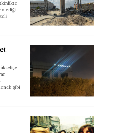
tkinlikte
enlediği
zeli
et
yükselişe
rar
ş
çenek gibi