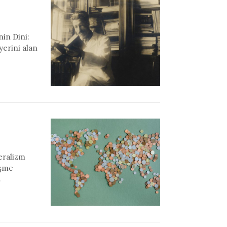
nin Dini:
yerini alan
beralizm
eşme
ş