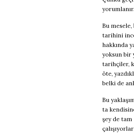
yorumlanır
Bu mesele, 
tarihini in
hakkında ya
yoksun bir
tarihçiler,
öte, yazdık
belki de an
Bu yaklaşım
ta kendisin
şey de tam
çalışıyorla