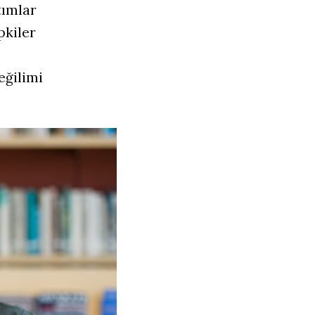
tımlar
pkiler
eğilimi