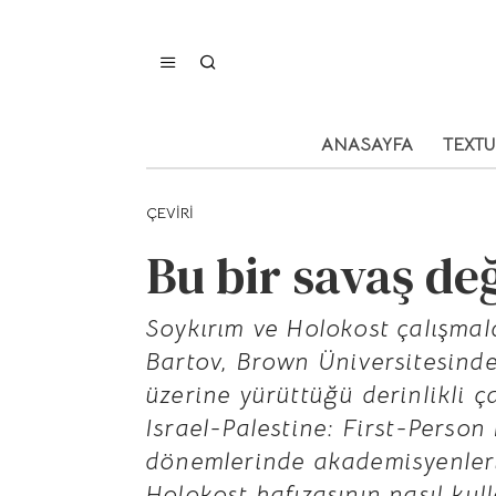
ANASAYFA
TEXT
ÇEVIRI
Bu bir savaş de
Soykırım ve Holokost çalışma
Bartov, Brown Üniversitesinde 
üzerine yürüttüğü derinlikli 
Israel-Palestine: First-Person 
dönemlerinde akademisyenleri
Holokost hafızasının nasıl kul