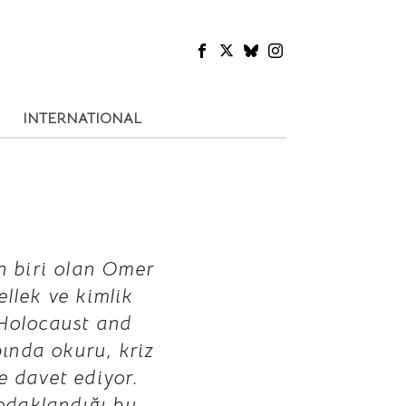
INTERNATIONAL
n biri olan Omer
ellek ve kimlik
 Holocaust and
bında okuru, kriz
 davet ediyor.
 odaklandığı bu