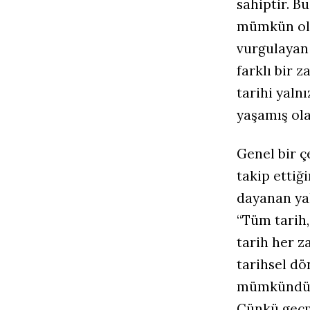
sahiptir. B
mümkün oldu
vurgulayan
farklı bir 
tarihi yaln
yaşamış ola
Genel bir ç
takip ettiğ
dayanan yak
“Tüm tarih,
tarih her z
tarihsel dö
mümkündür f
Çünkü geçm