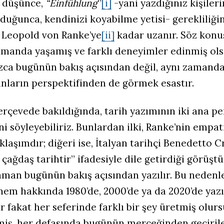
u düşünce,
“Einfühlung
”
[i]
-yani yazdığınız kişileri
ğunca, kendinizi koyabilme yetisi- gerekliliğin
 Leopold von Ranke’ye
[ii]
kadar uzanır. Söz konus
zamanda yaşamış ve farklı deneyimler edinmiş ols
ızca bugünün bakış açısından değil, aynı zamand
nların perspektifinden de görmek esastır.
erçevede bakıldığında, tarih yazımının iki ana pe
ini söyleyebiliriz. Bunlardan ilki, Ranke’nin empat
laşımdır; diğeri ise, İtalyan tarihçi Benedetto C
 çağdaş tarihtir” ifadesiyle dile getirdiği görüştü
aman bugünün bakış açısından yazılır. Bu nedenle
nem hakkında 1980’de, 2000’de ya da 2020’de yaz
akat her seferinde farklı bir şey üretmiş olurs
iş, her defasında bugünün merceğinden geçiril