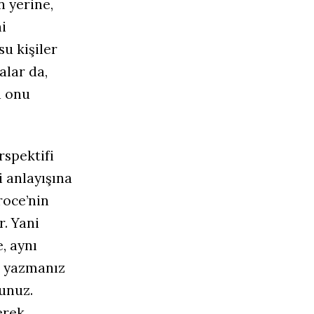
n yerine,
i
u kişiler
alar da,
a onu
rspektifi
i anlayışına
roce’nin
r. Yani
, aynı
ı yazmanız
unuz.
erek