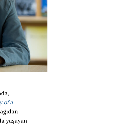
nda,
 of a
şağıdan
da yaşayan