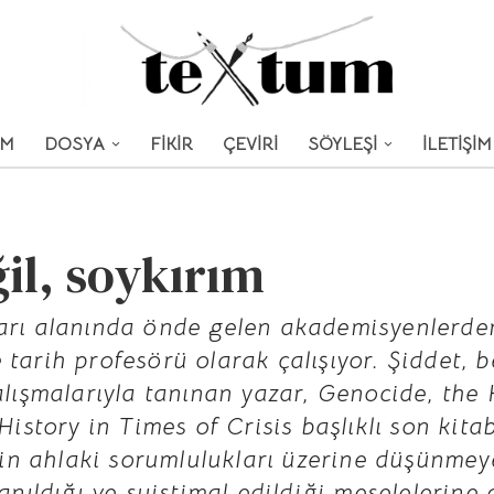
UM
DOSYA
FİKİR
ÇEVİRİ
SÖYLEŞİ
İLETİŞİM
ğil, soykırım
ları alanında önde gelen akademisyenlerde
tarih profesörü olarak çalışıyor. Şiddet, b
çalışmalarıyla tanınan yazar, Genocide, the
History in Times of Crisis başlıklı son kita
n ahlaki sorumlulukları üzerine düşünmeye
lanıldığı ve suistimal edildiği meselelerine