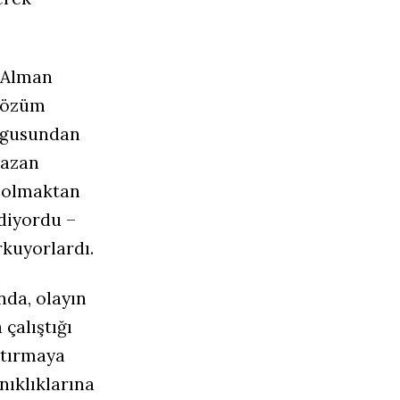
a Alman
 Çözüm
uygusundan
yazan
n olmaktan
ediyordu –
rkuyorlardı.
nda, olayın
çalıştığı
ştırmaya
nıklıklarına