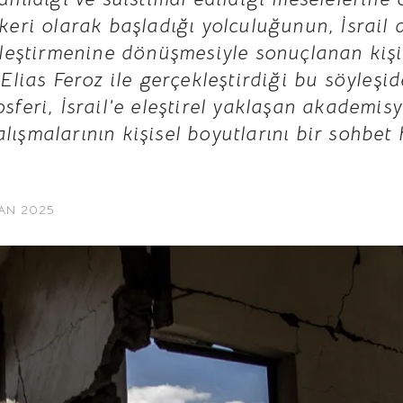
skeri olarak başladığı yolculuğunun, İsrail 
r eleştirmenine dönüşmesiyle sonuçlanan ki
n Elias Feroz ile gerçekleştirdiği bu söyleş
osferi, İsrail’e eleştirel yaklaşan akademis
lışmalarının kişisel boyutlarını bir sohbet
AN 2025