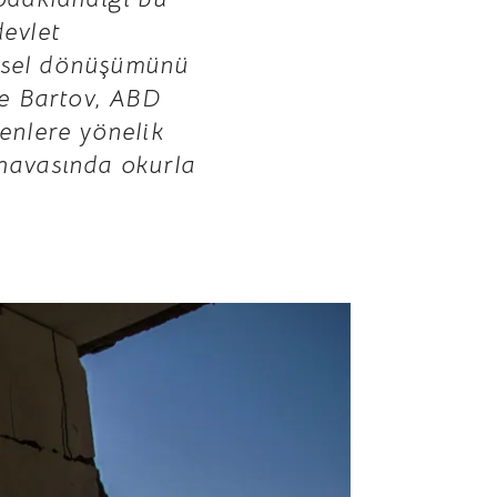
devlet
şisel dönüşümünü
ide Bartov, ABD
yenlere yönelik
 havasında okurla