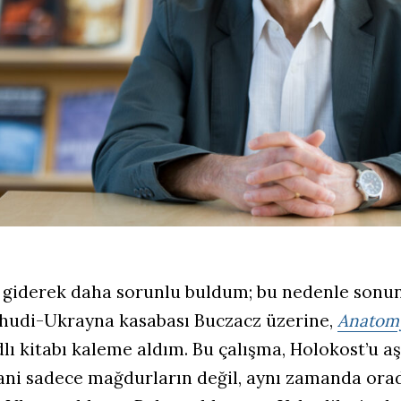
giderek daha sorunlu buldum; bu nedenle sonu
hudi-Ukrayna kasabası Buczacz üzerine,
Anatomy
lı kitabı kaleme aldım. Bu çalışma, Holokost’u a
ani sadece mağdurların değil, aynı zamanda ora