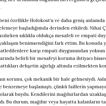
.
beni özellikle Holokost’u ve daha geniş anlamd
celemeye başladığımda derinden etkiledi. Nihai
zılırken sıklıkla oldukça mesafeli ve empati d
 yaklaşım benimsendiğini fark ettim. Bu konuda 
 katledilenlere karşı empati duygusundan yoksu
larında belirli bir mesafeyi koruma ihtiyacı hiss
lattıkları dehşetin ağırlığı altında ezilmekten ko
ın sorunu, çok mekanik bir hale gelmesiydi. Aslı
e benzemeye başlamıştı, çünkü faillerin yapmaya 
 olarak buydu. Kendilerini mağdurlardan uzakla
rdı. Bu durum, mağdur veya hayatta kalanların ta