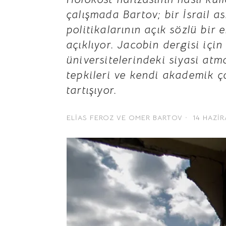
çalışmada Bartov; bir İsrail a
politikalarının açık sözlü bi
açıklıyor. Jacobin dergisi içi
üniversitelerindeki siyasi atm
tepkileri ve kendi akademik ça
tartışıyor.
ELIAS FEROZ
VE
OMER BARTOV
14 HAZIR