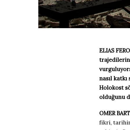
ELIAS FERO
trajediler
vurguluyor
nasıl katkı 
Holokost s
olduğunu 
OMER BART
fikri, tari