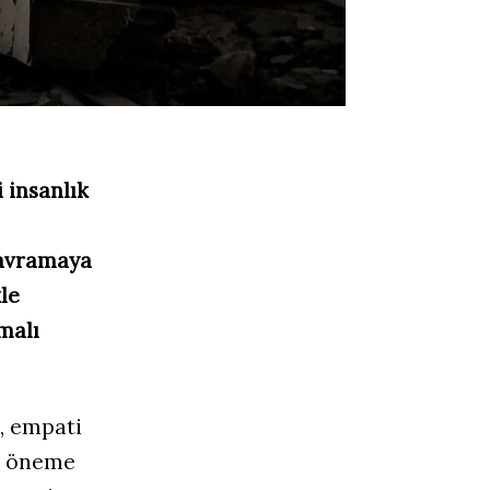
 insanlık
kavramaya
kle
malı
, empati
ir öneme