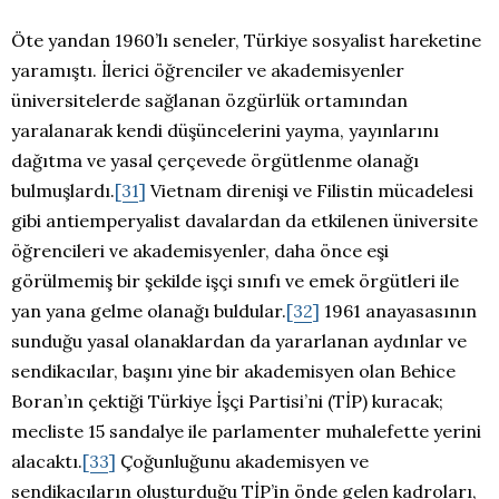
Öte yandan 1960’lı seneler, Türkiye sosyalist hareketine
yaramıştı. İlerici öğrenciler ve akademisyenler
üniversitelerde sağlanan özgürlük ortamından
yaralanarak kendi düşüncelerini yayma, yayınlarını
dağıtma ve yasal çerçevede örgütlenme olanağı
bulmuşlardı.
[31]
Vietnam direnişi ve Filistin mücadelesi
gibi antiemperyalist davalardan da etkilenen üniversite
öğrencileri ve akademisyenler, daha önce eşi
görülmemiş bir şekilde işçi sınıfı ve emek örgütleri ile
yan yana gelme olanağı buldular.
[32]
1961 anayasasının
sunduğu yasal olanaklardan da yararlanan aydınlar ve
sendikacılar, başını yine bir akademisyen olan Behice
Boran’ın çektiği Türkiye İşçi Partisi’ni (TİP) kuracak;
mecliste 15 sandalye ile parlamenter muhalefette yerini
alacaktı.
[33]
Çoğunluğunu akademisyen ve
sendikacıların oluşturduğu TİP’in önde gelen kadroları,