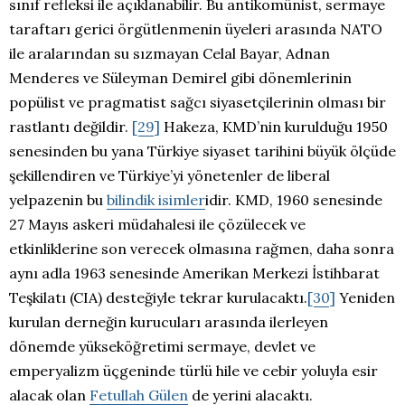
sınıf refleksi ile açıklanabilir. Bu antikomünist, sermaye
taraftarı gerici örgütlenmenin üyeleri arasında NATO
ile aralarından su sızmayan Celal Bayar, Adnan
Menderes ve Süleyman Demirel gibi dönemlerinin
popülist ve pragmatist sağcı siyasetçilerinin olması bir
rastlantı değildir.
[29]
Hakeza, KMD’nin kurulduğu 1950
senesinden bu yana Türkiye siyaset tarihini büyük ölçüde
şekillendiren ve Türkiye’yi yönetenler de liberal
yelpazenin bu
bilindik isimler
idir. KMD, 1960 senesinde
27 Mayıs askeri müdahalesi ile çözülecek ve
etkinliklerine son verecek olmasına rağmen, daha sonra
aynı adla 1963 senesinde Amerikan Merkezi İstihbarat
Teşkilatı (CIA) desteğiyle tekrar kurulacaktı.
[30]
Yeniden
kurulan derneğin kurucuları arasında ilerleyen
dönemde yükseköğretimi sermaye, devlet ve
emperyalizm üçgeninde türlü hile ve cebir yoluyla esir
alacak olan
Fetullah Gülen
de yerini alacaktı.