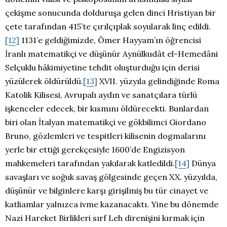
çekişme sonucunda dolduruşa gelen dinci Hristiyan bir
çete tarafından 415’te çırılçıplak soyularak linç edildi.
[12]
1131’e geldiğimizde, Ömer Hayyam’ın öğrencisi
İranlı matematikçi ve düşünür Aynülkudât el-Hemedâni
Selçuklu hâkimiyetine tehdit oluşturduğu için derisi
yüzülerek öldürüldü.
[13]
XVII. yüzyıla gelindiğinde Roma
Katolik Kilisesi, Avrupalı aydın ve sanatçılara türlü
işkenceler edecek, bir kısmını öldürecekti. Bunlardan
biri olan İtalyan matematikçi ve gökbilimci Giordano
Bruno, gözlemleri ve tespitleri kilisenin dogmalarını
yerle bir ettiği gerekçesiyle 1600’de Engizisyon
mahkemeleri tarafından yakılarak katledildi.
[14]
Dünya
savaşları ve soğuk savaş gölgesinde geçen XX. yüzyılda,
düşünür ve bilginlere karşı girişilmiş bu tür cinayet ve
katliamlar yalnızca ivme kazanacaktı. Yine bu dönemde
Nazi Hareket Birlikleri sırf Leh direnişini kırmak için