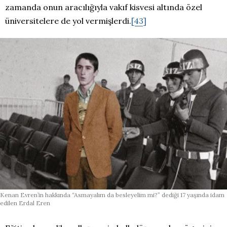
zamanda onun aracılığıyla vakıf kisvesi altında özel
üniversitelere de yol vermişlerdi.
[43]
Kenan Evren’in hakkında “Asmayalım da besleyelim mi?” dediği 17 yaşında idam
edilen Erdal Eren