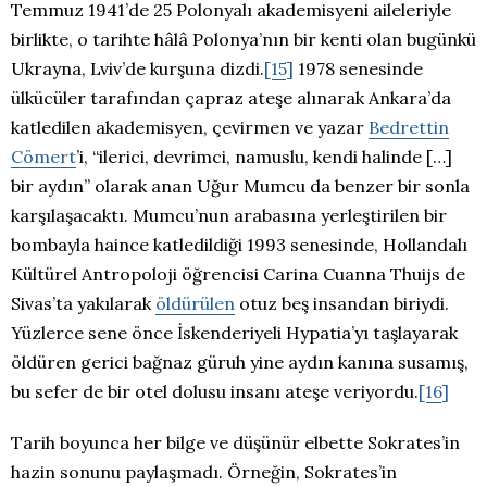
Temmuz 1941’de 25 Polonyalı akademisyeni aileleriyle
birlikte, o tarihte hâlâ Polonya’nın bir kenti olan bugünkü
Ukrayna, Lviv’de kurşuna dizdi.
[15]
1978 senesinde
ülkücüler tarafından çapraz ateşe alınarak Ankara’da
katledilen akademisyen, çevirmen ve yazar
Bedrettin
Cömert
’i, “ilerici, devrimci, namuslu, kendi halinde […]
bir aydın” olarak anan Uğur Mumcu da benzer bir sonla
karşılaşacaktı. Mumcu’nun arabasına yerleştirilen bir
bombayla haince katledildiği 1993 senesinde, Hollandalı
Kültürel Antropoloji öğrencisi Carina Cuanna Thuijs de
Sivas’ta yakılarak
öldürülen
otuz beş insandan biriydi.
Yüzlerce sene önce İskenderiyeli Hypatia’yı taşlayarak
öldüren gerici bağnaz güruh yine aydın kanına susamış,
bu sefer de bir otel dolusu insanı ateşe veriyordu.
[16]
Tarih boyunca her bilge ve düşünür elbette Sokrates’in
hazin sonunu paylaşmadı. Örneğin, Sokrates’in