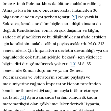
önce Atinalı Polemarkhos da ölüme mahkûm edilmiş,
Atina’ya kısa bir süre öncesine kadar hükmeden 30
oligarkın elinden aynı şerbeti içmişti.
[9]
Ne yazık ki
Sokrates, kendisine ölüm biçilen son düşün insanı da
değildi. Kendisinden sonra birçok düşünür ve bilgin,
sadece düşündükleri ve bu düşündüklerini ifade ettikleri
için kendisinin makûs talihini paylaşacaklardı. M.Ö. 212
senesinde ilk Çin İmparatoru devletin devamlılığı –ya da
bugünlerde çok tutulan şekliyle ‘bekası’– için yüzlerce
bilgini diri diri gömdürerek yok etti.
[10]
M.S. 65
senesinde Romalı düşünür ve yazar Seneca,
Polemarkhos ve Sokrates’in sonunu paylaştı ve
masumiyetine rağmen İmparator Neron tarafından
kendisine ihanet ettiği suçlamasıyla intihar etmeye
zorlandı.
[11]
Aynı zamanda tarihin bilinen ilk kadın
matematikçisi olan gökbilimci İskenderiyeli Hypatia,
dönemin valisi ve piskoposunun arasındaki siyasi