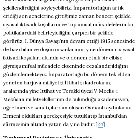
şekillendirdiğini söyleyebiliriz. İmparatorluğun artık
eridiği son senelerine gittiğimiz zaman benzeri şekilde
siyasal iktisadi koşulların ve toplumsal mücadelelerin bu
politikalardaki belirleyiciliğini çarpıcı bir şekilde
görürüz. I. Dünya Savaşı’nın devam ettiği 1915 senesinde
de bazı bilim ve düşün insanlarının, yine dönemin siyasal
iktisadi koşulları altında ve o dönem etnik bir elbise
giymiş sınıfsal mücadele ekseninde cezalandırıldığını
gözlemlemekteyiz. İmparatorluğu bu dönem tek elden
yöneten burjuva milliyetçi İttihatçı kadroların,
aralarında yine İttihat ve Terakki üyesi V. Meclis-i
Mebûsan milletvekillerinin de bulunduğu akademisyen,
öğretmen ve sanatçılardan oluşan Osmanlı aydınlarını
Ermeni oldukları gerekçesiyle tutuklatıp İstanbul’dan
sürmesinin altında yatan da yine budur.
[24]
Toplumsal Devinim ve Üniversite