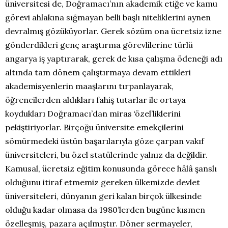
üniversitesi de, Doğramacı’nın akademik etiğe ve kamu
görevi ahlakına sığmayan belli başlı niteliklerini aynen
devralmış gözüküyorlar. Gerek sözüm ona ücretsiz izne
gönderdikleri genç araştırma görevlilerine türlü
angarya iş yaptırarak, gerek de kısa çalışma ödeneği adı
altında tam dönem çalıştırmaya devam ettikleri
akademisyenlerin maaşlarını tırpanlayarak,
öğrencilerden aldıkları fahiş tutarlar ile ortaya
koydukları Doğramacı’dan miras ‘özel’liklerini
pekiştiriyorlar. Birçoğu üniversite emekçilerini
sömürmedeki üstün başarılarıyla göze çarpan vakıf
üniversiteleri, bu özel statülerinde yalnız da değildir.
Kamusal, ücretsiz eğitim konusunda görece hâlâ şanslı
olduğunu itiraf etmemiz gereken ülkemizde devlet
üniversiteleri, dünyanın geri kalan birçok ülkesinde
olduğu kadar olmasa da 1980’lerden bugüne kısmen
özelleşmiş, pazara açılmıştır. Döner sermayeler,