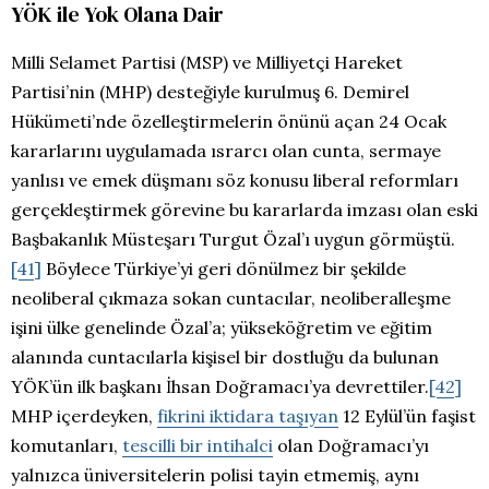
YÖK ile Yok Olana Dair
Milli Selamet Partisi (MSP) ve Milliyetçi Hareket
Partisi’nin (MHP) desteğiyle kurulmuş 6. Demirel
Hükümeti’nde özelleştirmelerin önünü açan 24 Ocak
kararlarını uygulamada ısrarcı olan cunta, sermaye
yanlısı ve emek düşmanı söz konusu liberal reformları
gerçekleştirmek görevine bu kararlarda imzası olan eski
Başbakanlık Müsteşarı Turgut Özal’ı uygun görmüştü.
[41]
Böylece Türkiye’yi geri dönülmez bir şekilde
neoliberal çıkmaza sokan cuntacılar, neoliberalleşme
işini ülke genelinde Özal’a; yükseköğretim ve eğitim
alanında cuntacılarla kişisel bir dostluğu da bulunan
YÖK’ün ilk başkanı İhsan Doğramacı’ya devrettiler.
[42]
MHP içerdeyken,
fikrini iktidara taşıyan
12 Eylül’ün faşist
komutanları,
tescilli bir intihalci
olan Doğramacı’yı
yalnızca üniversitelerin polisi tayin etmemiş, aynı