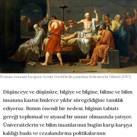
Fransız ressam Jacques-Louis David’in fırçasından Sokrates’in Ölümü (1787)
Düşünceye ve düşünüre, bilgiye ve bilgine, bilime ve bilim
insanına kastın binlerce yıldır süregeldiğine tanıklık
ediyoruz. Bunun önemli bir nedeni, bilginin tabiatı
gereği toplumsal ve siyasal bir unsur olmasında yatıyor.
Üniversitelerin ve bilim insanlarının bugün karşı karşıya
kaldığı baskı ve cezalandırma politikalarının