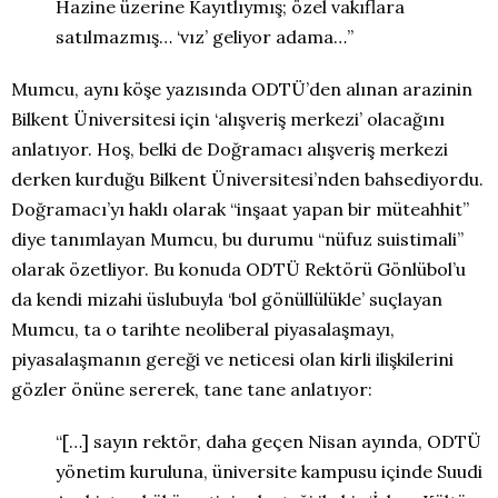
Hazine üzerine Kayıtlıymış; özel vakıflara
satılmazmış… ‘vız’ geliyor adama…”
Mumcu, aynı köşe yazısında ODTÜ’den alınan arazinin
Bilkent Üniversitesi için ‘alışveriş merkezi’ olacağını
anlatıyor. Hoş, belki de Doğramacı alışveriş merkezi
derken kurduğu Bilkent Üniversitesi’nden bahsediyordu.
Doğramacı’yı haklı olarak “inşaat yapan bir müteahhit”
diye tanımlayan Mumcu, bu durumu “nüfuz suistimali”
olarak özetliyor. Bu konuda ODTÜ Rektörü Gönlübol’u
da kendi mizahi üslubuyla ‘bol gönüllülükle’ suçlayan
Mumcu, ta o tarihte neoliberal piyasalaşmayı,
piyasalaşmanın gereği ve neticesi olan kirli ilişkilerini
gözler önüne sererek, tane tane anlatıyor:
“[…] sayın rektör, daha geçen Nisan ayında, ODTÜ
yönetim kuruluna, üniversite kampusu içinde Suudi