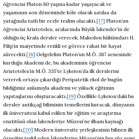
öğrencisi Platon 80 yaşına kadar yaşayacak ve
yaşamının son döneminde köle olarak satılsa da
yatağında tatlı bir ecele teslim olacaktı.
[17]
Platon’un
öğrencisi Aristoteles, aralarında Büyük İskender’in de
olduğu üç krala dersler verecek; Makedon hükümdarı II.
Filip’in maiyetinde renkli ve görece rahat bir hayat
sürecekti.
[18]
Gelgelelim Platon’un M.Ö. 387 senesinde
kurduğu Akademi de, bu akademinin öğrencisi
Aristoteles’in M.Ö. 335’te Lykeion’da ilk derslerini
vererek ortaya çıkardığı Peripatetik ekol de bugün
bildiğimiz anlamıyla akademi ve yüksek eğitimin
yapıtaşlarını oluşturacaktı.
[19]
Özellikle Lykeion’daki bu
dersler antikçağ biliminin temellerini kuracak, dünyanın
ilk üniversitesi kabul edilen bir eğitim ve araştırma
enstitüsü olan İskenderiye Müzesi’ne ilham kaynağı
olacaktı.
[20]
Modern üniversite yerleşkesinin bilinen ilk
örneğini teşkil eden İskenderiye Müzesi’nin beş yüz sene