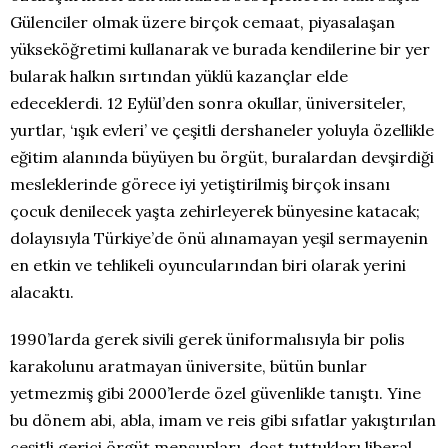
Gülenciler olmak üzere birçok cemaat, piyasalaşan
yükseköğretimi kullanarak ve burada kendilerine bir yer
bularak halkın sırtından yüklü kazançlar elde
edeceklerdi. 12 Eylül’den sonra okullar, üniversiteler,
yurtlar, ‘ışık evleri’ ve çeşitli dershaneler yoluyla özellikle
eğitim alanında büyüyen bu örgüt, buralardan devşirdiği
mesleklerinde görece iyi yetiştirilmiş birçok insanı
çocuk denilecek yaşta zehirleyerek bünyesine katacak;
dolayısıyla Türkiye’de önü alınamayan yeşil sermayenin
en etkin ve tehlikeli oyuncularından biri olarak yerini
alacaktı.
1990’larda gerek sivili gerek üniformalısıyla bir polis
karakolunu aratmayan üniversite, bütün bunlar
yetmezmiş gibi 2000’lerde özel güvenlikle tanıştı. Yine
bu dönem abi, abla, imam ve reis gibi sıfatlar yakıştırılan
çeşitli gerici örgüt mensupları, dost tuttukları liberal