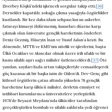
Ziverbey Köşkü’ndeki işkenceli sorgular takip etti.
[36]
Dernekler kapatıldı; sokağa çıkma yasağıyla özgürlükler
kısıtlandı. Bir kez daha idam sehpası kuran askerler,
faturayı kimseyi öldürmemiş, kusurları düzene karşı
çıkmak olan üniversite gençlik hareketinin önderleri
Deniz Gezmiş, Hüseyin İnan ve Yusuf Aslan’a kesti. Bu
dönemde, MTTB ve KMD’nin nitelik ve işlevlerini, başta
Ülkü Ocakları ve Akıncılar olmak üzere irili ufaklı ve bir
kısmı silahlı aşırı sağcı milisler üstleneceklerdi.
[37]
Öte
yandan, sayıları hızla artan takipçileriyle cemaatleşerek
güç kazanacak bir başka isim de Gülen’di. Dev-Genç gibi
kitlesel örgütlerin çatısı altında yükselen 78 gençlik
hareketine karşı ülkücü milisler, devletin emniyet ve
istihbari kurumlarınca üniversitelere yerleştirildi.
1978’de Beyazıt Meydanı’nda ülkücüler tarafından
gerçekleştirilen bombalı ve silahlı saldırıda yedi öğrenci