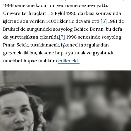
1999 senesine kadar on yedi sene cezaevi yattı.
Üniversite ihraçları, 12 Eylül 1980 darbesi sonrasında
işlerine son verilen 1402’likler ile devam etti.
[6]
1981’de
Brüksel’de sürgündeki sosyolog Behice Boran, bu defa
da yurttaşlıktan çıkarıldı.
[7]
1998 senesinde sosyolog
Pınar Selek, tutuklanacak, işkenceli sorgulardan
geçecek, iki buçuk sene hapis yatacak ve gıyabında
müebbet hapse mahkûm
edilecekti
.