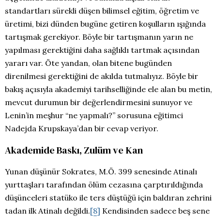
standartları sürekli düşen bilimsel eğitim, öğretim ve
üretimi, bizi dünden bugüne getiren koşulların ışığında
tartışmak gerekiyor. Böyle bir tartışmanın yarın ne
yapılması gerektiğini daha sağlıklı tartmak açısından
yararı var. Öte yandan, olan bitene bugünden
direnilmesi gerektiğini de akılda tutmalıyız. Böyle bir
bakış açısıyla akademiyi tarihselliğinde ele alan bu metin,
mevcut durumun bir değerlendirmesini sunuyor ve
Lenin’in meşhur “ne yapmalı?” sorusuna eğitimci
Nadejda Krupskaya’dan bir cevap veriyor.
Akademide Baskı, Zulüm ve Kan
Yunan düşünür Sokrates, M.Ö. 399 senesinde Atinalı
yurttaşları tarafından ölüm cezasına çarptırıldığında
düşünceleri statüko ile ters düştüğü için baldıran zehrini
tadan ilk Atinalı değildi.
[8]
Kendisinden sadece beş sene