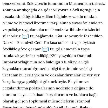
benzerlerini, Sokrates’in idamından Musaeun’un talihsiz
sonuna antikçağda da görebiliyoruz. Sözü uçtuğu için
cezalandırıldığı iddia edilen bilginlere vardırmadan,
bilime ve bilimsel üretime karşı alınan siyasi önlemlerin
ve polisiye uygulamaların ülkemiz tarihinde de izlerini
sürebiliriz.
[22]
Bu bağlamda, 1580 senesinde feshedilen
Dar-ü’r Rasad-ül Cedid’in kısa soluklu trajik öyküsü
özellikle göze çarpar.
[23]
Bu gözlemevinin topa
tutularak yerle bir edildiği XVI. yüzyıldan Osmanlı
İmparatorluğu’nun son bulduğu XX. yüzyıla ilgili
kaynakları taradığımızda, bilgi üretiminin ve bilgi
üretenin bu çeşit yıkım ve cezalandırmalar ile yer yer
karşı karşıya geldiğini görmekteyiz. Bu yıkım ve
cezalandırma politikalarının nedenleri değişse de,
zamanın siyasal iktisadi koşullarının ve bunlara bağlı
olarak gelişen toplumsal mücadelelerin İstanbul
Rasathanesi örneğinde olduğu gibi bu politikaları