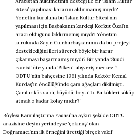
Arabistan hükümetinin desteği ile bir ‘İslam Kültür
Sitesi’ yapılması kararını aldırmamış mıydı?
Yönetim kuruluna bu ‘İslam Kültür Sitesi’nin
yapılması için Başbakanın kardeşi Korkut Özal’ın
aracı olduğunu bildirmemiş miydi? Yönetim
kurulunda Sayın Cumhurbaşkanının da bu projeyi
desteklediğini ileri sürerek böyle bir karar
çıkarmayı başarmamış mıydı? Bir yanda ‘Suudi
camisi’ öte yanda ‘Bilkent alışveriş merkezi’!
ODTÜ’nün bahçesine 1961 yılında Rektör Kemal
Kurdaş’ın öncülüğünde çam ağaçları dikilmişti.
Çamlar kök saldı, büyüdü; boy attı. Bu kökleri söküp
atmak o kadar kolay mıdır?”
Böylesi Kamulaştırma Yasası’na aykırı şekilde ODTÜ
arazisine deyim yerindeyse ‘çökmüş’ olan
Doğramacı’nın ilk örneğini ürettiği birçok vakıf