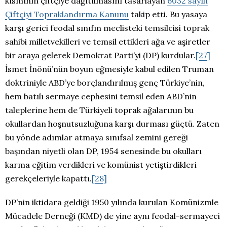
kısmının çiftçiye dağıtılmasını tasarlayan
6032 sayılı
Çiftçiyi Topraklandırma Kanunu
takip etti. Bu yasaya
karşı gerici feodal sınıfın meclisteki temsilcisi toprak
sahibi milletvekilleri ve temsil ettikleri ağa ve aşiretler
bir araya gelerek Demokrat Parti’yi (DP) kurdular.
[27]
İsmet İnönü’nün boyun eğmesiyle kabul edilen Truman
doktriniyle ABD’ye borçlandırılmış genç Türkiye’nin,
hem batılı sermaye cephesini temsil eden ABD’nin
taleplerine hem de Türkiyeli toprak ağalarının bu
okullardan hoşnutsuzluğuna karşı durması güçtü. Zaten
bu yönde adımlar atmaya sınıfsal zemini gereği
başından niyetli olan DP, 1954 senesinde bu okulları
karma eğitim verdikleri ve komünist yetiştirdikleri
gerekçeleriyle kapattı.
[28]
DP’nin iktidara geldiği 1950 yılında kurulan Komünizmle
Mücadele Derneği (KMD) de yine aynı feodal-sermayeci