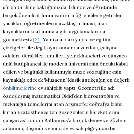
süren tarihine baktığımızda, bilimde ve öğretimde
birçok önemli atılımın yanı sıra öğrencilere getirilen
yasaklar, öğretmenlerin uzaklaştırılması, mali
kaynakların kısıtlanması gibi uygulamaları da
görmekteyiz.
[21]
Yalnızca idari yapısı ve eğitim
çizelgeleri ile değil, aynı zamanda yurtları, çalışma
odaları, derslikleri, amfileri, yemekhaneleri ve dünyaca
ünlü kütüphanesi ile modern üniversitenin öncülü kabul
edilen ve bugünkü kullanımıyla müze sözcüğüne esin
kaynaklığı edecek
‘
Musaeun,’ klasik antikçağın en değerli
önbilimcilerine
ev sahipliği yaptı. Geometri ile adı
özdeşleşmiş matematikçi Öklid’den hidrostatiğin ve
mekaniğin temellerini atan Arşimet’e; coğrafya bilimi
kuran Eratosthenes’ten gezegenlerin hareketlerini
çalışan astronom Batlamyus’a birçok deney ve gözlem
adamına, düşünür ve mucide ev sahipliği yapan bu