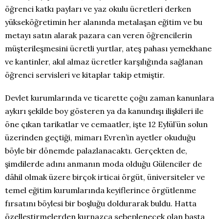
öğrenci katkı payları ve yaz okulu ücretleri derken
yükseköğretimin her alanında metalaşan eğitim ve bu
metayı satın alarak pazara can veren öğrencilerin
müşterileşmesini ücretli yurtlar, ateş pahası yemekhane
ve kantinler, akıl almaz ücretler karşılığında sağlanan
öğrenci servisleri ve kitaplar takip etmiştir.
Devlet kurumlarında ve ticarette çoğu zaman kanunlara
aykırı şekilde boy gösteren ya da kanundışı ilişkileri ile
öne çıkan tarikatlar ve cemaatler, işte 12 Eylül’ün solun
üzerinden geçtiği, mimarı Evren’in ayetler okuduğu
böyle bir dönemde palazlanacaktı. Gerçekten de,
şimdilerde adını anmanın moda olduğu Gülenciler de
dâhil olmak üzere birçok irticai örgüt, üniversiteler ve
temel eğitim kurumlarında keyiflerince örgütlenme
fırsatını böylesi bir boşluğu doldurarak buldu. Hatta
özelleştirmelerden kurnazca sebeplenecek olan başta