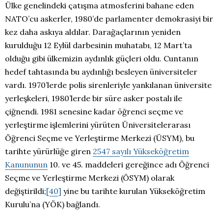
Ülke genelindeki çatışma atmosferini bahane eden
NATO’cu askerler, 1980’de parlamenter demokrasiyi bir
kez daha askıya aldılar. Darağaçlarının yeniden
kurulduğu 12 Eylül darbesinin muhatabı, 12 Mart’ta
olduğu gibi ülkemizin aydınlık güçleri oldu. Cuntanın
hedef tahtasında bu aydınlığı besleyen üniversiteler
vardı. 1970’lerde polis sirenleriyle yankılanan üniversite
yerleşkeleri, 1980’lerde bir süre asker postalı ile
çiğnendi. 1981 senesine kadar öğrenci seçme ve
yerleştirme işlemlerini yürüten Üniversitelerarası
Öğrenci Seçme ve Yerleştirme Merkezi (ÜSYM), bu
tarihte yürürlüğe giren
2547 sayılı Yükseköğretim
Kanununun
10. ve 45. maddeleri gereğince adı Öğrenci
Seçme ve Yerleştirme Merkezi (ÖSYM) olarak
değiştirildi;
[40]
yine bu tarihte kurulan Yükseköğretim
Kurulu’na (YÖK) bağlandı.