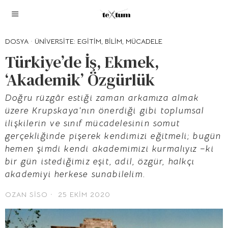
DOSYA
·
ÜNIVERSITE: EGITIM, BILIM, MÜCADELE
Türkiye’de İş, Ekmek,
‘Akademik’ Özgürlük
Doğru rüzgâr estiği zaman arkamıza almak
üzere Krupskaya’nın önerdiği gibi toplumsal
ilişkilerin ve sınıf mücadelesinin somut
gerçekliğinde pişerek kendimizi eğitmeli; bugün
hemen şimdi kendi akademimizi kurmalıyız –ki
bir gün istediğimiz eşit, adil, özgür, halkçı
akademiyi herkese sunabilelim.
OZAN SISO
25 EKIM 2020