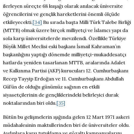
ilerleyen süreçte 68 kuşağı olarak anılacak üniversite
öğrencilerini ve gençlik hareketlerini önemli ölçüde
etkileyecekti.
[34]
Bu sırada başta Milli Türk Talebe Birliği
(MTTB) olmak üzere birçok milliyetçi ve İslamcı yapı da
sola karşı üniversitelerde mevzilendi. Özellikle Türkiye
Büyük Millet Meclisi eski başkanı İsmail Kahraman’ın
başkanlığını yaptığı dönemde milliyetçi-mukaddesatçı
hatlarda yeniden tasarlanan MTTB, aralarında Adalet
ve Kalkınma Partisi (AKP) kurucuları 12. Cumhurbaşkanı
Recep Tayyip Erdoğan ve 11. Cumhurbaşkanı Abdullah
Gül’ün de olduğu günümüz sağının en etkili
siyasetçilerinin de gençliklerindeki belirleyici durak
noktalarından biri oldu.
[35]
Bütün bu gelişmelerin ışığında gelen 12 Mart 1971 askeri
müdahalesinin maktullerinden biri de üniversiteler oldu.
Aydınlara karşı tutuklama ve gözaltı kampanyalarını