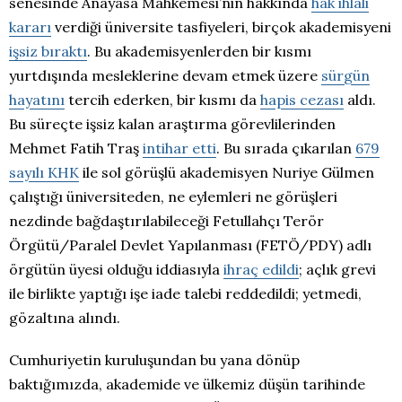
senesinde Anayasa Mahkemesi’nin hakkında
hak ihlali
kararı
verdiği üniversite tasfiyeleri, birçok akademisyeni
işsiz bıraktı
. Bu akademisyenlerden bir kısmı
yurtdışında mesleklerine devam etmek üzere
sürgün
hayatını
tercih ederken, bir kısmı da
hapis cezası
aldı.
Bu süreçte işsiz kalan araştırma görevlilerinden
Mehmet Fatih Traş
intihar etti
. Bu sırada çıkarılan
679
sayılı KHK
ile sol görüşlü akademisyen Nuriye Gülmen
çalıştığı üniversiteden, ne eylemleri ne görüşleri
nezdinde bağdaştırılabileceği Fetullahçı Terör
Örgütü/Paralel Devlet Yapılanması (FETÖ/PDY) adlı
örgütün üyesi olduğu iddiasıyla
ihraç edildi
; açlık grevi
ile birlikte yaptığı işe iade talebi reddedildi; yetmedi,
gözaltına alındı.
Cumhuriyetin kuruluşundan bu yana dönüp
baktığımızda, akademide ve ülkemiz düşün tarihinde