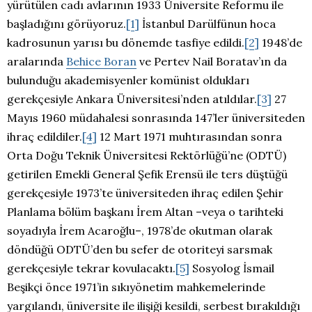
yürütülen cadı avlarının 1933 Üniversite Reformu ile
başladığını görüyoruz.
[1]
İstanbul Darülfünun hoca
kadrosunun yarısı bu dönemde tasfiye edildi.
[2]
1948’de
aralarında
Behice Boran
ve Pertev Nail Boratav’ın da
bulunduğu akademisyenler komünist oldukları
gerekçesiyle Ankara Üniversitesi’nden atıldılar.
[3]
27
Mayıs 1960 müdahalesi sonrasında 147’ler üniversiteden
ihraç edildiler.
[4]
12 Mart 1971 muhtırasından sonra
Orta Doğu Teknik Üniversitesi Rektörlüğü’ne (ODTÜ)
getirilen Emekli General Şefik Erensü ile ters düştüğü
gerekçesiyle 1973’te üniversiteden ihraç edilen Şehir
Planlama bölüm başkanı İrem Altan –veya o tarihteki
soyadıyla İrem Acaroğlu–, 1978’de okutman olarak
döndüğü ODTÜ’den bu sefer de otoriteyi sarsmak
gerekçesiyle tekrar kovulacaktı.
[5]
Sosyolog İsmail
Beşikçi önce 1971’in sıkıyönetim mahkemelerinde
yargılandı, üniversite ile ilişiği kesildi, serbest bırakıldığı